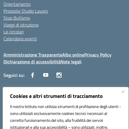
Orientamento
Proposte Studio Lavoro
Stop Bullismo
Viaggi di istruzione
Le circolari
Calendario eventi
Amministrazione Trasparente
Albo online
Privacy Policy
Dichiarazione di accessibilità
Note legali
Seguici su:
Indirizzo:
Corso Fornari, 1 - 70056 Molfetta
Cookies e altri strumenti di tracciamento
Centralino:
0803345078
Email:
BARH04000D@istruzione.it
Il nostro Istituto non utilizza strumenti di profilazione degli utenti -
Posta elettronica certificata (PEC):
BARH04000D@pec.istruzione.it
sono utilizzati esclusivamente cookies tecnici necessari al
Codice fiscale: 93249230728
corretto funzionamento del sito, alla fruibilità dei servizi
Codice meccanografico:
BARH04000D
istituzionali e alla sua accessibilità – sono utilizzati, inoltre,