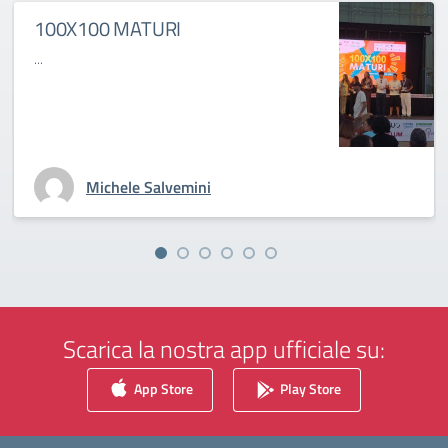
100X100 MATURI
...
Michele Salvemini
Scarica la nostra app ufficiale su:
App Store
Play Store