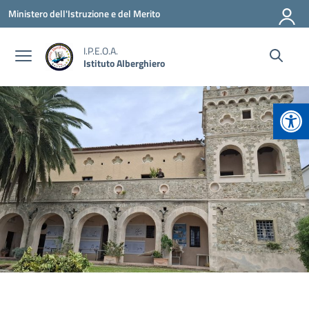
Vai ai contenuti
Vai al menu di navigazione
Vai al footer
Ministero dell'Istruzione e del Merito
I.P.E.O.A.
Istituto Alberghiero
Apr