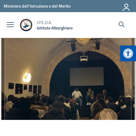
Vai ai contenuti
Vai al menu di navigazione
Vai al footer
Ministero dell'Istruzione e del Merito
I.P.E.O.A.
Istituto Alberghiero
Apr