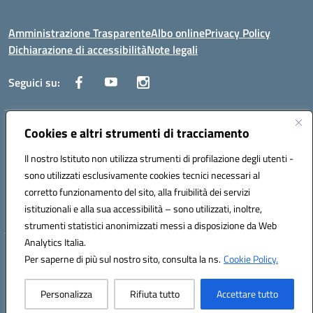
Amministrazione Trasparente
Albo online
Privacy Policy
Dichiarazione di accessibilità
Note legali
Seguici su:
Indirizzo:
Corso Fornari, 1 - 70056 Molfetta
Cookies e altri strumenti di tracciamento
Centralino:
0803345078
Email:
BARH04000D@istruzione.it
Il nostro Istituto non utilizza strumenti di profilazione degli utenti -
Posta elettronica certificata (PEC):
BARH04000D@pec.istruzione.it
sono utilizzati esclusivamente cookies tecnici necessari al
Codice fiscale: 93249230728
corretto funzionamento del sito, alla fruibilità dei servizi
Codice meccanografico:
BARH04000D
istituzionali e alla sua accessibilità – sono utilizzati, inoltre,
strumenti statistici anonimizzati messi a disposizione da Web
Analytics Italia.
Hosting & Powered by 3D Solution S.r.l.
Per saperne di più sul nostro sito, consulta la ns.
Cookie Policy.
Concept & Design by Designers Italia
Personalizza
Rifiuta tutto
Accettare tutto