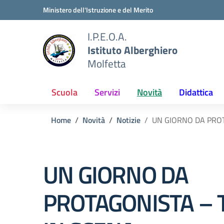
Vai ai contenuti
Vai al menu di navigazione
Vai al footer
Ministero dell'Istruzione e del Merito
I.P.E.O.A.
Istituto Alberghiero
Molfetta
Scuola
Servizi
Novità
Didattica
Home
Novità
Notizie
UN GIORNO DA PROT
UN GIORNO DA
PROTAGONISTA – 