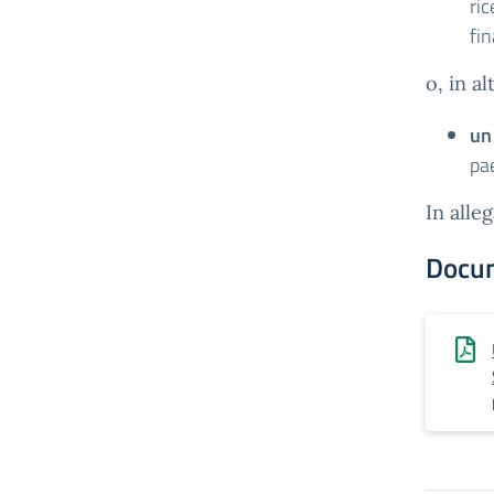
ric
fin
o, in al
un
pae
In alle
Docu