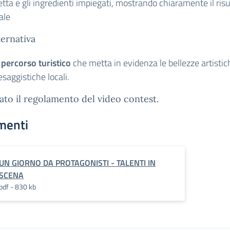
etta e gli ingredienti impiegati, mostrando chiaramente il risu
ale
ternativa
 percorso turistico
che metta in evidenza le bellezze artistic
saggistiche locali.
gato il regolamento del video contest.
menti
UN GIORNO DA PROTAGONISTI - TALENTI IN
SCENA
pdf - 830 kb