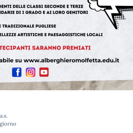
a.s.
 giorno