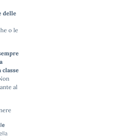
e
delle
he o le
 sempre
a
a classe
 Non
ante al
enere
le
ella