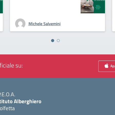
Michele Salvemini
iciale su:
App
P.E.O.A.
tituto Alberghiero
olfetta
Visita la pagina iniziale della scuola