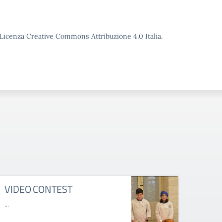
o Licenza Creative Commons Attribuzione 4.0 Italia.
VIDEO CONTEST
ORI
A.S.
...
open d