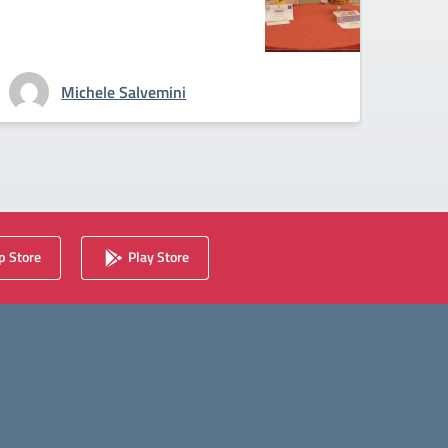
Michele Salvemini
 Store
Play Store