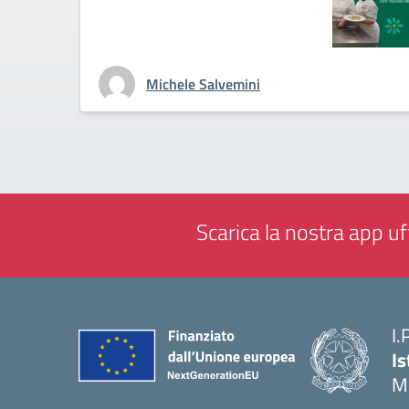
Michele Salvemini
Scarica la nostra app uff
I.
Is
M
— 