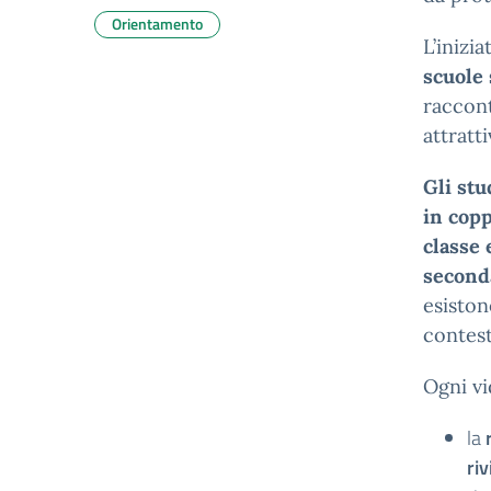
Orientamento
L’inizia
scuole 
raccont
attratti
Gli st
in copp
classe 
seconda
esiston
contest
Ogni vi
la
riv