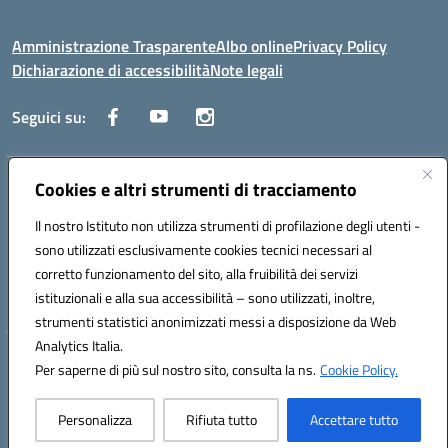
Amministrazione Trasparente
Albo online
Privacy Policy
Dichiarazione di accessibilità
Note legali
Seguici su:
Cookies e altri strumenti di tracciamento
Indirizzo:
Corso Fornari, 1 - 70056 Molfetta
Centralino:
0803345078
Email:
BARH04000D@istruzione.it
Il nostro Istituto non utilizza strumenti di profilazione degli utenti -
Posta elettronica certificata (PEC):
BARH04000D@pec.istruzione.it
sono utilizzati esclusivamente cookies tecnici necessari al
Codice fiscale: 93249230728
corretto funzionamento del sito, alla fruibilità dei servizi
Codice meccanografico:
BARH04000D
istituzionali e alla sua accessibilità – sono utilizzati, inoltre,
strumenti statistici anonimizzati messi a disposizione da Web
Analytics Italia.
Hosting & Powered by 3D Solution S.r.l.
Per saperne di più sul nostro sito, consulta la ns.
Cookie Policy.
Concept & Design by Designers Italia
Personalizza
Rifiuta tutto
Accettare tutto