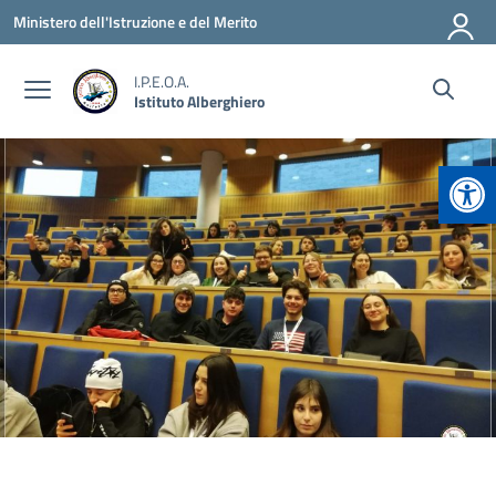
Vai ai contenuti
Vai al menu di navigazione
Vai al footer
Ministero dell'Istruzione e del Merito
I.P.E.O.A.
Istituto Alberghiero
Apr