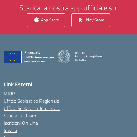
Scarica la nostra app ufficiale su:
App Store
Play Store
I.P.E.O.A.
Istituto Alberghiero
Molfetta
— Visita la pagina iniziale della scuola
Link Esterni
MIUR
Ufficio Scolastico Regionale
Ufficio Scolastico Territoriale
Scuola in Chiaro
Iscrizioni On Line
Invalsi