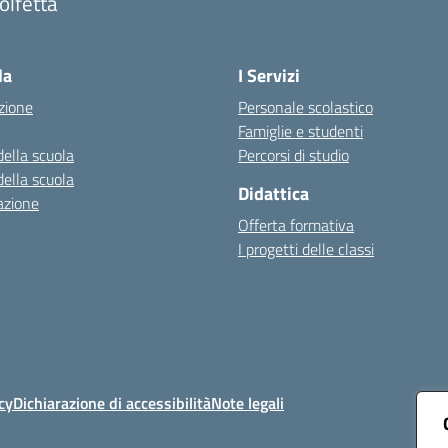
olfetta
Visita la pagina iniziale della scuola
la
I Servizi
zione
Personale scolastico
Famiglie e studenti
della scuola
Percorsi di studio
della scuola
Didattica
azione
Offerta formativa
I progetti delle classi
cy
Dichiarazione di accessibilità
Note legali