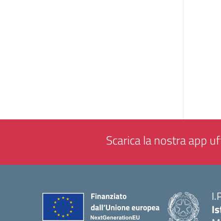
Scarica la nostra app uff
I.
Is