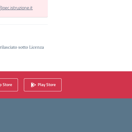
c.istruzione.it
rilasciato sotto Licenza
 Store
Play Store