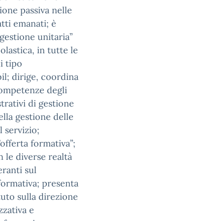
azione passiva nelle
atti emanati; è
“gestione unitaria”
lastica, in tutte le
i tipo
il; dirige, coordina
 competenze degli
trativi di gestione
ella gestione delle
l servizio;
’offerta formativa”;
n le diverse realtà
eranti sul
 formativa; presenta
tuto sulla direzione
zzativa e