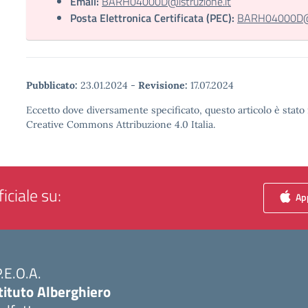
Email:
BARH04000D@istruzione.it
Posta Elettronica Certificata (PEC):
BARH04000D@pe
Pubblicato:
23.01.2024
-
Revisione:
17.07.2024
Eccetto dove diversamente specificato, questo articolo è stato 
Creative Commons Attribuzione 4.0 Italia.
iciale su:
App
P.E.O.A.
tituto Alberghiero