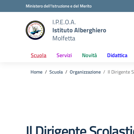
Vai ai contenuti
Vai al menu di navigazione
Vai al footer
Ministero dell'Istruzione e del Merito
I.P.E.O.A.
Istituto Alberghiero
Molfetta
Scuola
Servizi
Novità
Didattica
Home
Scuola
Organizzazione
Il Dirigente 
Il Dirigente Scolast