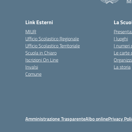
M
— 
Link Esterni
La Scuo
MIUR
Presenta
Ufficio Scolastico Regionale
I luoghi
Ufficio Scolastico Territoriale
I numeri 
Scuola in Chiaro
Le carte 
Iscrizioni On Line
Organizz
Invalsi
La storia
Comune
Amministrazione Trasparente
Albo online
Privacy Poli