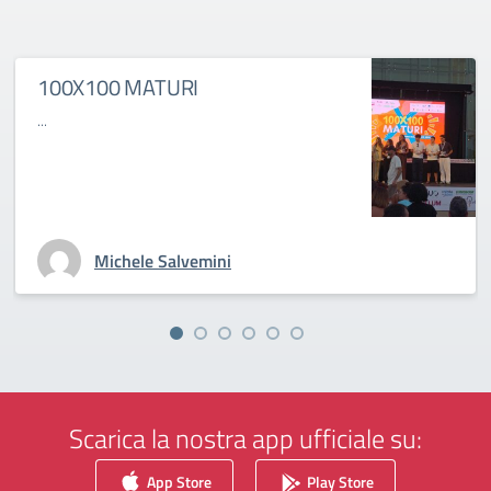
100X100 MATURI
...
Michele Salvemini
Scarica la nostra app ufficiale su:
App Store
Play Store