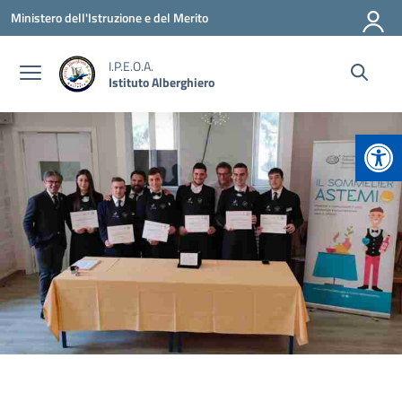
Vai ai contenuti
Vai al menu di navigazione
Vai al footer
Ministero dell'Istruzione e del Merito
I.P.E.O.A.
Istituto Alberghiero
Apr