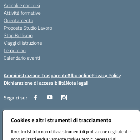
Articoli e concorsi
Attività formative
Orientamento
Proposte Studio Lavoro
Stop Bullismo
Viaggi di istruzione
Le circolari
Calendario eventi
Amministrazione Trasparente
Albo online
Privacy Policy
Dichiarazione di accessibilità
Note legali
Seguici su:
Cookies e altri strumenti di tracciamento
Indirizzo:
Corso Fornari, 1 - 70056 Molfetta
Centralino:
0803345078
Email:
BARH04000D@istruzione.it
Il nostro Istituto non utilizza strumenti di profilazione degli utenti -
Posta elettronica certificata (PEC):
BARH04000D@pec.istruzione.it
sono utilizzati esclusivamente cookies tecnici necessari al