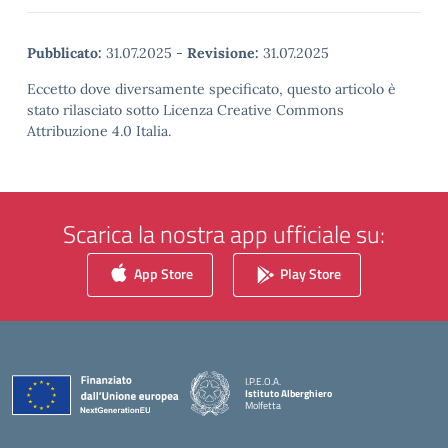
Pubblicato:
31.07.2025
-
Revisione:
31.07.2025
Eccetto dove diversamente specificato, questo articolo è
stato rilasciato sotto Licenza Creative Commons
Attribuzione 4.0 Italia.
Scarica la nostra app ufficiale su:
App Store
Play Store
I.P.E.O.A.
Istituto Alberghiero
Molfetta
— Visita la pagina iniziale della scuola