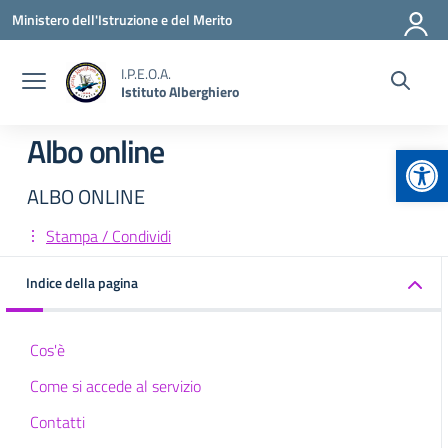
Vai ai contenuti
Vai al menu di navigazione
Vai al footer
Ministero dell'Istruzione e del Merito
I.P.E.O.A.
Istituto Alberghiero
Albo online
Apr
ALBO ONLINE
Stampa / Condividi
Indice della pagina
Cos'è
Come si accede al servizio
Contatti