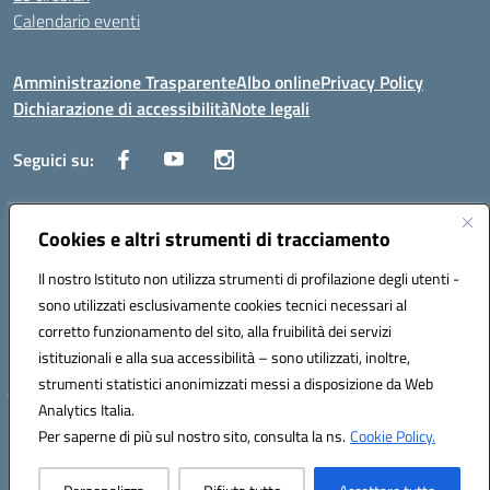
Calendario eventi
Amministrazione Trasparente
Albo online
Privacy Policy
Dichiarazione di accessibilità
Note legali
Seguici su:
Indirizzo:
Cookies e altri strumenti di tracciamento
Corso Fornari, 1 - 70056 Molfetta
Centralino:
0803345078
Email:
BARH04000D@istruzione.it
Il nostro Istituto non utilizza strumenti di profilazione degli utenti -
Posta elettronica certificata (PEC):
BARH04000D@pec.istruzione.it
sono utilizzati esclusivamente cookies tecnici necessari al
Codice fiscale: 93249230728
corretto funzionamento del sito, alla fruibilità dei servizi
Codice meccanografico:
BARH04000D
istituzionali e alla sua accessibilità – sono utilizzati, inoltre,
strumenti statistici anonimizzati messi a disposizione da Web
Analytics Italia.
Hosting & Powered by 3D Solution S.r.l.
Per saperne di più sul nostro sito, consulta la ns.
Cookie Policy.
Concept & Design by Designers Italia