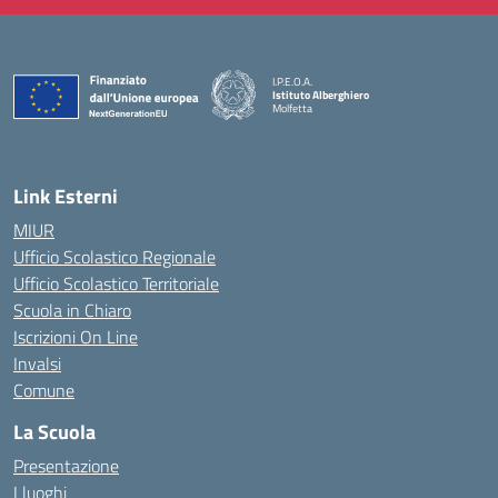
I.P.E.O.A.
Istituto Alberghiero
Molfetta
— Visita la pagina iniziale della scuola
Link Esterni
MIUR
Ufficio Scolastico Regionale
Ufficio Scolastico Territoriale
Scuola in Chiaro
Iscrizioni On Line
Invalsi
Comune
La Scuola
Presentazione
I luoghi