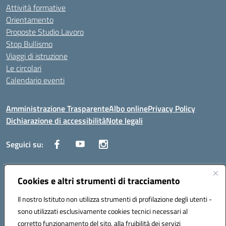
Attività formative
Orientamento
Proposte Studio Lavoro
Stop Bullismo
Viaggi di istruzione
Le circolari
Calendario eventi
Amministrazione Trasparente
Albo online
Privacy Policy
Dichiarazione di accessibilità
Note legali
Seguici su:
Indirizzo:
Cookies e altri strumenti di tracciamento
Corso Fornari, 1 - 70056 Molfetta
Centralino:
0803345078
Email:
BARH04000D@istruzione.it
Il nostro Istituto non utilizza strumenti di profilazione degli utenti -
Posta elettronica certificata (PEC):
BARH04000D@pec.istruzione.it
sono utilizzati esclusivamente cookies tecnici necessari al
Codice fiscale: 93249230728
corretto funzionamento del sito, alla fruibilità dei servizi