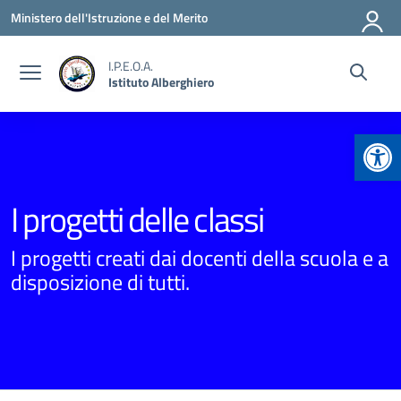
Vai ai contenuti
Vai al menu di navigazione
Vai al footer
Ministero dell'Istruzione e del Merito
I.P.E.O.A.
Istituto Alberghiero
Apr
I progetti delle classi
I progetti creati dai docenti della scuola e a
disposizione di tutti.