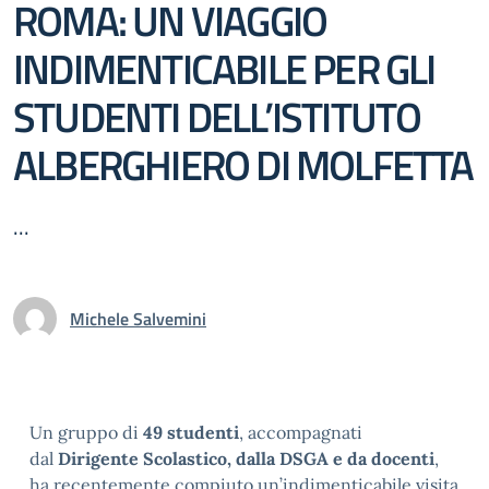
ROMA: UN VIAGGIO
INDIMENTICABILE PER GLI
STUDENTI DELL’ISTITUTO
ALBERGHIERO DI MOLFETTA
...
Michele Salvemini
Un gruppo di
49 studenti
, accompagnati
dal
Dirigente Scolastico, dalla DSGA e da docenti
,
ha recentemente compiuto un’indimenticabile visita