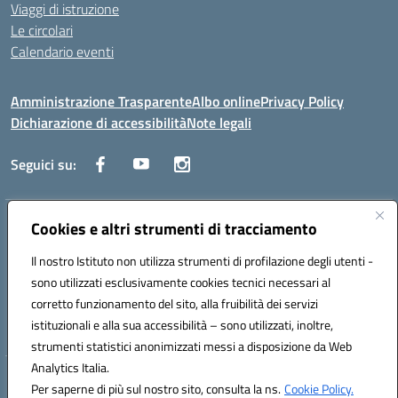
Viaggi di istruzione
Le circolari
Calendario eventi
Amministrazione Trasparente
Albo online
Privacy Policy
Dichiarazione di accessibilità
Note legali
Seguici su:
Cookies e altri strumenti di tracciamento
Indirizzo:
Corso Fornari, 1 - 70056 Molfetta
Centralino:
0803345078
Email:
BARH04000D@istruzione.it
Il nostro Istituto non utilizza strumenti di profilazione degli utenti -
Posta elettronica certificata (PEC):
BARH04000D@pec.istruzione.it
sono utilizzati esclusivamente cookies tecnici necessari al
Codice fiscale: 93249230728
corretto funzionamento del sito, alla fruibilità dei servizi
Codice meccanografico:
BARH04000D
istituzionali e alla sua accessibilità – sono utilizzati, inoltre,
strumenti statistici anonimizzati messi a disposizione da Web
Analytics Italia.
Hosting & Powered by 3D Solution S.r.l.
Per saperne di più sul nostro sito, consulta la ns.
Cookie Policy.