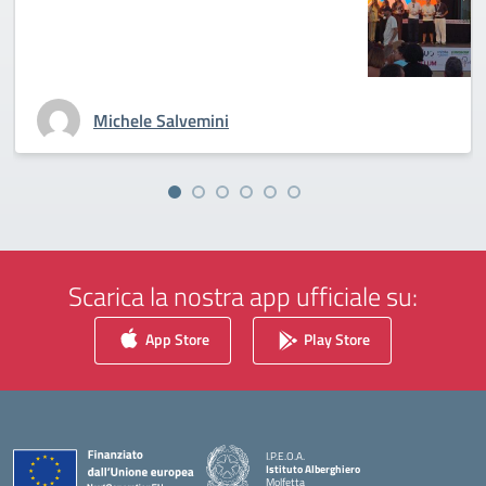
Michele Salvemini
Scarica la nostra app ufficiale su:
App Store
Play Store
I.P.E.O.A.
Istituto Alberghiero
Molfetta