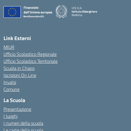
I.P.E.O.A.
Istituto Alberghiero
Molfetta
— Visita la pagina iniziale della scuola
Link Esterni
MIUR
Ufficio Scolastico Regionale
Ufficio Scolastico Territoriale
Scuola in Chiaro
Iscrizioni On Line
Invalsi
Comune
La Scuola
Presentazione
I luoghi
I numeri della scuola
Le carte della scuola