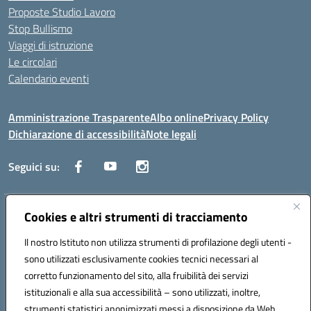
Proposte Studio Lavoro
Stop Bullismo
Viaggi di istruzione
Le circolari
Calendario eventi
Amministrazione Trasparente
Albo online
Privacy Policy
Dichiarazione di accessibilità
Note legali
Seguici su:
Indirizzo:
Cookies e altri strumenti di tracciamento
Corso Fornari, 1 - 70056 Molfetta
Centralino:
0803345078
Email:
BARH04000D@istruzione.it
Il nostro Istituto non utilizza strumenti di profilazione degli utenti -
Posta elettronica certificata (PEC):
BARH04000D@pec.istruzione.it
sono utilizzati esclusivamente cookies tecnici necessari al
Codice fiscale: 93249230728
corretto funzionamento del sito, alla fruibilità dei servizi
Codice meccanografico:
BARH04000D
istituzionali e alla sua accessibilità – sono utilizzati, inoltre,
strumenti statistici anonimizzati messi a disposizione da Web