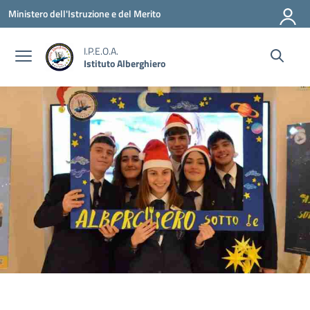
Vai ai contenuti
Vai al menu di navigazione
Vai al footer
Ministero dell'Istruzione e del Merito
I.P.E.O.A.
Istituto Alberghiero