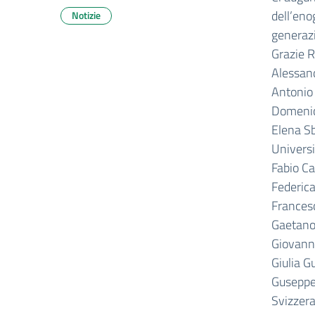
dell’eno
Notizie
generazi
Grazie R
Alessand
Antonio 
Domenic
Elena Sb
Universi
Fabio Ca
Federica
Francesc
Gaetano 
Giovanni
Giulia Gu
Guseppe 
Svizzer