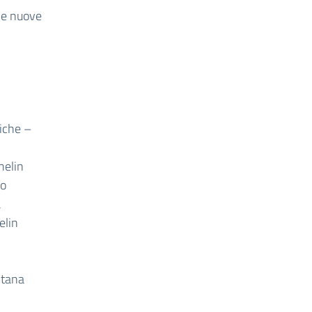
 le nuove
iche –
helin
no
a
elin
ntana