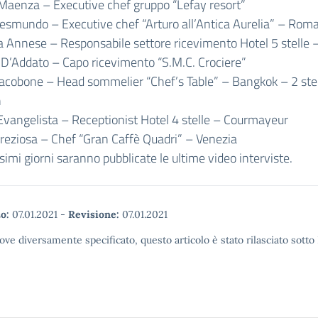
Maenza – Executive chef gruppo “Lefay resort”
esmundo – Executive chef “Arturo all’Antica Aurelia” – Rom
a Annese – Responsabile settore ricevimento Hotel 5 stelle 
D’Addato – Capo ricevimento “S.M.C. Crociere”
acobone – Head sommelier “Chef’s Table” – Bangkok – 2 ste
n
vangelista – Receptionist Hotel 4 stelle – Courmayeur
reziosa – Chef “Gran Caffè Quadri” – Venezia
simi giorni saranno pubblicate le ultime video interviste.
o:
07.01.2021
-
Revisione:
07.01.2021
ove diversamente specificato, questo articolo è stato rilasciato sott