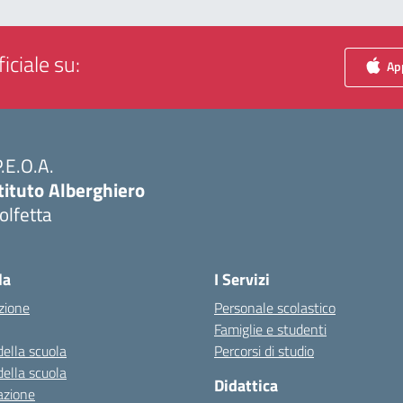
iciale su:
App
P.E.O.A.
tituto Alberghiero
olfetta
Visita la pagina iniziale della scuola
la
I Servizi
zione
Personale scolastico
Famiglie e studenti
della scuola
Percorsi di studio
della scuola
Didattica
azione