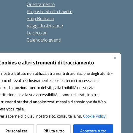
Orientamento
Proposte Studio Lavoro
Stop Bullismo
Viaggi di istruzione
Le circolari
Calendario eventi
Seguici su:
Cookies e altri strumenti di tracciamento
Il nostro Istituto non utilizza strumenti di profilazione degli utenti -
sono utilizzati esclusivamente cookies tecnici necessari al
4000D@pec.istruzione.it
corretto funzionamento del sito, alla fruibilità dei servizi
istituzionali e alla sua accessibilità – sono utilizzati, inoltre,
strumenti statistici anonimizzati messi a disposizione da Web
Analytics Italia.
Per saperne di più sul nostro sito, consulta la ns.
Cookie Policy.
Personalizza
Rifiuta tutto
Accettare tutto