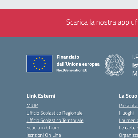
Scarica la nostra app uff
I.
Is
M
— 
Link Esterni
La Scuo
MIUR
Presenta
Ufficio Scolastico Regionale
I luoghi
Ufficio Scolastico Territoriale
I numeri 
Scuola in Chiaro
Le carte 
Iscrizioni On Line
Organizz