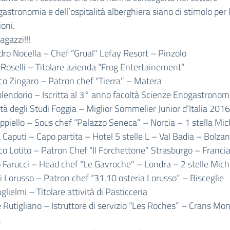
gastronomia e dell’ospitalità alberghiera siano di stimolo per
oni.
agazzi!!!
ro Nocella – Chef “Grual” Lefay Resort – Pinzolo
Roselli – Titolare azienda “Frog Entertainement”
o Zingaro – Patron chef “Tierra” – Matera
lendorio – Iscritta al 3° anno facoltà Scienze Enogastronom
tà degli Studi Foggia – Miglior Sommelier Junior d’Italia 2016
ppiello – Sous chef “Palazzo Seneca” – Norcia – 1 stella Mic
 Caputi – Capo partita – Hotel 5 stelle L – Val Badia – Bolza
o Lotito – Patron Chef “Il Forchettone” Strasburgo – Franci
Farucci – Head chef “Le Gavroche” – Londra – 2 stelle Mich
 Lorusso – Patron chef “31.10 osteria Lorusso” – Bisceglie
glielmi – Titolare attività di Pasticceria
Rutigliano – Istruttore di servizio “Les Roches” – Crans Mo
a