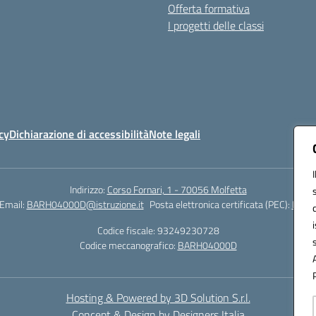
Offerta formativa
I progetti delle classi
cy
Dichiarazione di accessibilità
Note legali
Indirizzo:
Corso Fornari, 1 - 70056 Molfetta
Email:
BARH04000D@istruzione.it
Posta elettronica certificata (PEC):
BARH0
Codice fiscale: 93249230728
Codice meccanografico:
BARH04000D
Hosting & Powered by 3D Solution S.r.l.
Concept & Design by Designers Italia