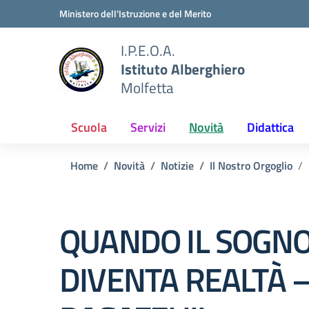
Vai ai contenuti
Vai al menu di navigazione
Vai al footer
Ministero dell'Istruzione e del Merito
I.P.E.O.A.
Istituto Alberghiero
Molfetta
Scuola
Servizi
Novità
Didattica
Home
Novità
Notizie
Il Nostro Orgoglio
QUANDO IL SOGN
DIVENTA REALTÀ –