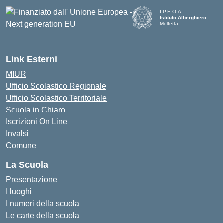
I.P.E.O.A.
Istituto Alberghiero
Molfetta
— Visita la pagina iniziale d
Link Esterni
MIUR
Ufficio Scolastico Regionale
Ufficio Scolastico Territoriale
Scuola in Chiaro
Iscrizioni On Line
Invalsi
Comune
La Scuola
Presentazione
I luoghi
I numeri della scuola
Le carte della scuola