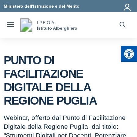
Vai ai contenuti
Vai al menu di navigazione
Vai al footer
Ministero dell'Istruzione e del Merito
I.P.E.O.A.
Istituto Alberghiero
Apr
PUNTO DI
FACILITAZIONE
DIGITALE DELLA
REGIONE PUGLIA
Webinar, offerto dal Punto di Facilitazione
Digitale della Regione Puglia, dal titolo:
"Strumenti Digitali per Docenti: Potenziare