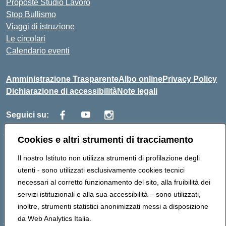
Proposte Studio Lavoro
Stop Bullismo
Viaggi di istruzione
Le circolari
Calendario eventi
Amministrazione Trasparente
Albo online
Privacy Policy
Dichiarazione di accessibilità
Note legali
Seguici su:
Cookies e altri strumenti di tracciamento
Indirizzo:
Corso Fornari, 1 - 70056 Molfetta
Il nostro Istituto non utilizza strumenti di profilazione degli
Centralino:
0803345078
Email:
BARH04000D@istruzione.it
utenti - sono utilizzati esclusivamente cookies tecnici
Posta elettronica certificata (PEC):
BARH04000D@pec.istruzione.it
necessari al corretto funzionamento del sito, alla fruibilità dei
Codice fiscale: 93249230728
servizi istituzionali e alla sua accessibilità – sono utilizzati,
Codice meccanografico:
BARH04000D
inoltre, strumenti statistici anonimizzati messi a disposizione
da Web Analytics Italia.