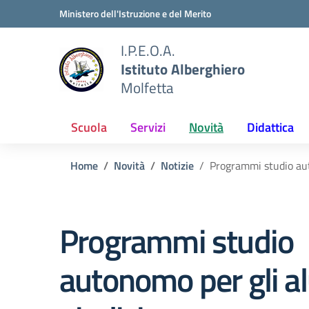
Vai ai contenuti
Vai al menu di navigazione
Vai al footer
Ministero dell'Istruzione e del Merito
I.P.E.O.A.
Istituto Alberghiero
Molfetta
Scuola
Servizi
Novità
Didattica
Home
Novità
Notizie
Programmi studio aut
Programmi studio
autonomo per gli a