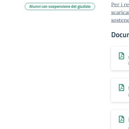
Per i r
Alunni con sospensione del giudizio
scarica
sostener
Docu