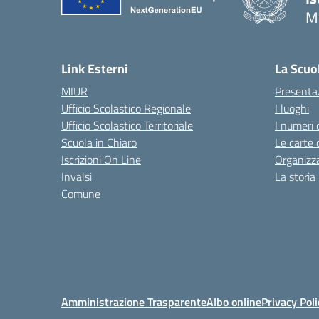
M
— 
Link Esterni
La Scuo
MIUR
Presenta
Ufficio Scolastico Regionale
I luoghi
Ufficio Scolastico Territoriale
I numeri 
Scuola in Chiaro
Le carte 
Iscrizioni On Line
Organizz
Invalsi
La storia
Comune
Amministrazione Trasparente
Albo online
Privacy Poli