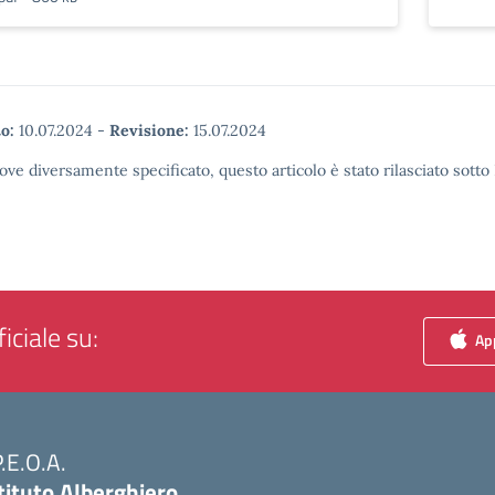
o:
10.07.2024
-
Revisione:
15.07.2024
ove diversamente specificato, questo articolo è stato rilasciato sott
iciale su:
App
P.E.O.A.
tituto Alberghiero