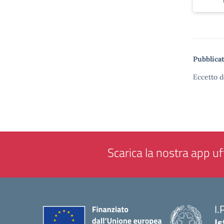
Pubblicat
Eccetto d
Scarica la nostra app uff
I.
Is