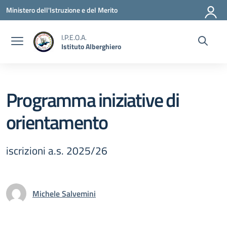
Vai ai contenuti
Vai al menu di navigazione
Vai al footer
Ministero dell'Istruzione e del Merito
I.P.E.O.A.
Istituto Alberghiero
Programma iniziative di
orientamento
iscrizioni a.s. 2025/26
Michele Salvemini