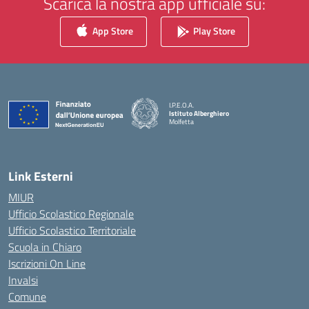
Scarica la nostra app ufficiale su:
App Store
Play Store
I.P.E.O.A.
Istituto Alberghiero
Molfetta
— Visita la pagina iniziale della scuola
Link Esterni
MIUR
Ufficio Scolastico Regionale
Ufficio Scolastico Territoriale
Scuola in Chiaro
Iscrizioni On Line
Invalsi
Comune