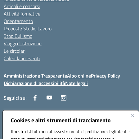
Articoli e concorsi
Attività formative
Orientamento
Proposte Studio Lavoro
Stop Bullismo
Viaggi di istruzione
Le circolari
Calendario eventi
Amministrazione Trasparente
Albo online
Privacy Policy
Dichiarazione di accessibilità
Note legali
Seguici su:
Indirizzo:
Cookies e altri strumenti di tracciamento
Corso Fornari, 1 - 70056 Molfetta
Centralino:
0803345078
Email:
BARH04000D@istruzione.it
Il nostro Istituto non utilizza strumenti di profilazione degli utenti -
Posta elettronica certificata (PEC):
BARH04000D@pec.istruzione.it
sono utilizzati esclusivamente cookies tecnici necessari al