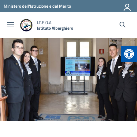
Vai ai contenuti
Vai al menu di navigazione
Vai al footer
Ministero dell'Istruzione e del Merito
I.P.E.O.A.
Istituto Alberghiero
Apr