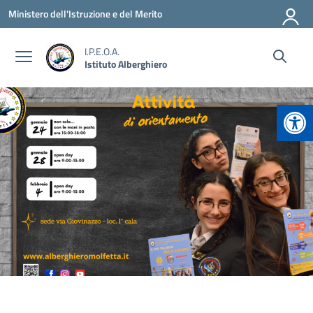
Vai ai contenuti
Vai al menu di navigazione
Vai al footer
Ministero dell'Istruzione e del Merito
I.P.E.O.A.
Istituto Alberghiero
Apr