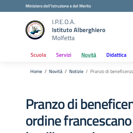
Vai ai contenuti
Vai al menu di navigazione
Vai al footer
Ministero dell'Istruzione e del Merito
I.P.E.O.A.
Istituto Alberghiero
Molfetta
Scuola
Servizi
Novità
Didattica
Home
Novità
Notizie
Pranzo di beneficenz
Pranzo di benefice
ordine francescano