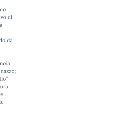
ico
vo di
a
rdo da
nnoia
vinazzo;
llo”
tura
re
le