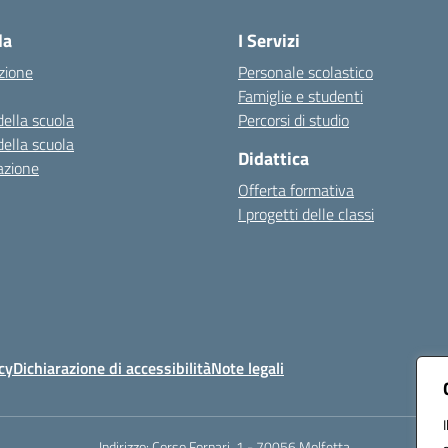
la
I Servizi
zione
Personale scolastico
Famiglie e studenti
della scuola
Percorsi di studio
della scuola
Didattica
azione
Offerta formativa
I progetti delle classi
cy
Dichiarazione di accessibilità
Note legali
Indirizzo:
Corso Fornari, 1 - 70056 Molfetta