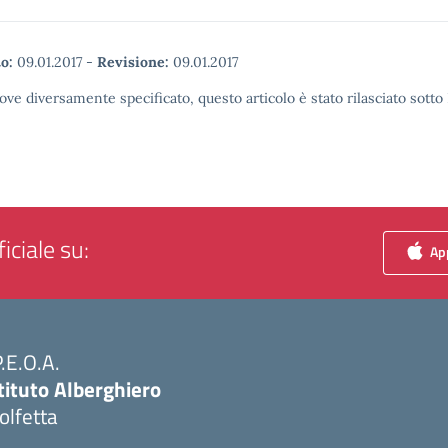
o:
09.01.2017
-
Revisione:
09.01.2017
ove diversamente specificato, questo articolo è stato rilasciato sott
iciale su:
App
P.E.O.A.
tituto Alberghiero
olfetta
Visita la pagina iniziale della scuola