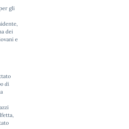
per gli
sidente,
na dei
iovani e
ttato
o di
la
azzi
fetta,
tato