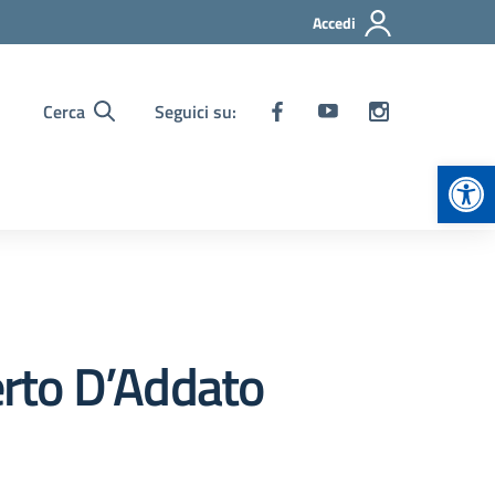
Accedi
Cerca
Seguici su:
Apr
to D’Addato