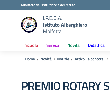
Vai ai contenuti
Vai al menu di navigazione
Vai al footer
Ministero dell'Istruzione e del Merito
I.P.E.O.A.
Istituto Alberghiero
Molfetta
Scuola
Servizi
Novità
Didattica
Home
Novità
Notizie
Articoli e concorsi
PREMIO ROTARY SC