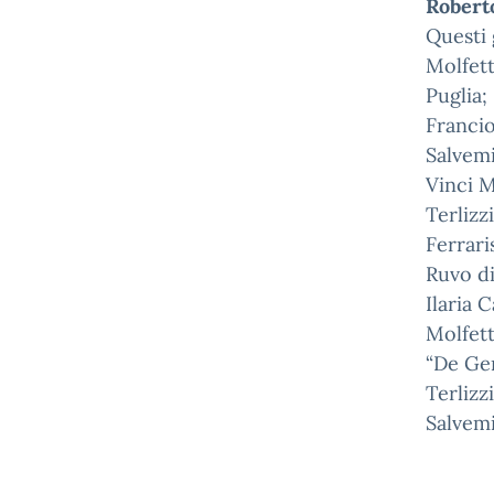
Roberto
Questi 
Molfett
Puglia;
Francio
Salvemi
Vinci M
Terlizz
Ferrari
Ruvo di
Ilaria 
Molfett
“De Gem
Terlizz
Salvemi