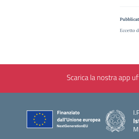
Pubblicat
Eccetto d
Scarica la nostra app uff
I.
Is
M
— 