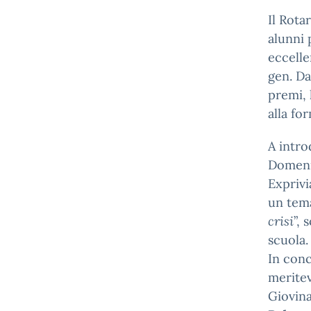
Il Rota
alunni 
eccelle
gen. Da
premi, 
alla fo
A intro
Domenic
Exprivi
un tema
crisi
”, 
scuola.
In conc
meritev
Giovina