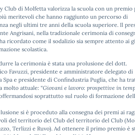
ry Club di Molfetta valorizza la scuola con un premio 
più meritevoli che hanno raggiunto un percorso di
nza negli ultimi tre anni della scuola superiore. Il pre
nte Angrisani, nella tradizionale cerimonia di conseg
ha ricordato come il sodalizio sia sempre attento ai g
rmazione scolastica.
durre la cerimonia è stata una prolusione del dott.
o Favuzzi, presidente e amministratore delegato di
a Spa e presidente di Confindustria Puglia, che ha tra
 molto attuale: “
Giovani e lavoro: prospettive in temp
soffermandosi soprattutto sul ruolo di formazione del
lusione si è proceduto alla consegna dei premi ai rag
oli del territorio del Club del territorio del Club (Mol
zzo, Terlizzi e Ruvo). Ad ottenere il primo premio è s