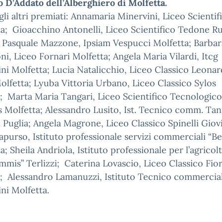
 D’Addato dell’Alberghiero di Molfetta.
gli altri premiati: Annamaria Minervini, Liceo Scientif
a; Gioacchino Antonelli, Liceo Scientifico Tedone Ru
 Pasquale Mazzone, Ipsiam Vespucci Molfetta; Barbar
ni, Liceo Fornari Molfetta; Angela Maria Vilardi, Itcg
ni Molfetta; Lucia Natalicchio, Liceo Classico Leona
olfetta; Lyuba Vittoria Urbano, Liceo Classico Sylos
i; Marta Maria Tangari, Liceo Scientifico Tecnologico
s Molfetta; Alessandro Lusito, Ist. Tecnico comm. Ta
 Puglia; Angela Magrone, Liceo Classico Spinelli Gio
Capurso, Istituto professionale servizi commerciali “Be
a; Sheila Andriola, Istituto professionale per l’agricol
mis” Terlizzi; Caterina Lovascio, Liceo Classico Fio
i; Alessandro Lamanuzzi, Istituto Tecnico commercia
ni Molfetta.