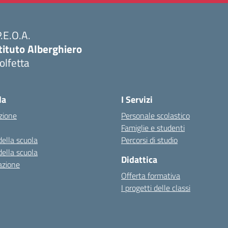
P.E.O.A.
tituto Alberghiero
olfetta
Visita la pagina iniziale della scuola
la
I Servizi
zione
Personale scolastico
Famiglie e studenti
della scuola
Percorsi di studio
della scuola
Didattica
azione
Offerta formativa
I progetti delle classi