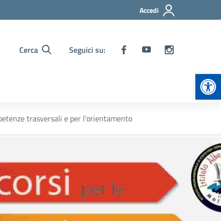
Accedi
Cerca
Seguici su:
Apr
petenze trasversali e per l’orientamento