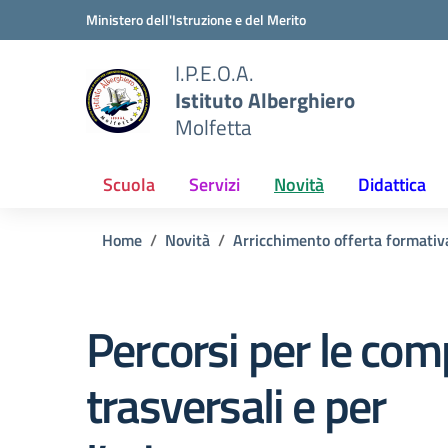
Vai ai contenuti
Vai al menu di navigazione
Vai al footer
Ministero dell'Istruzione e del Merito
I.P.E.O.A.
Istituto Alberghiero
Molfetta
Scuola
Servizi
Novità
Didattica
Home
Novità
Arricchimento offerta formativ
Percorsi per le co
trasversali e per