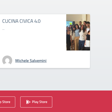
CUCINA CIVICA 4.0
MAL
...
...
Michele Salvemini
 Store
Play Store