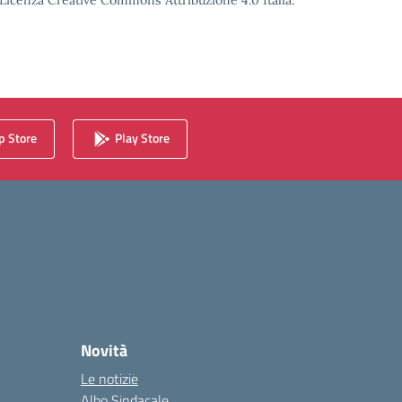
o Licenza Creative Commons Attribuzione 4.0 Italia.
 Store
Play Store
Novità
Le notizie
Albo Sindacale