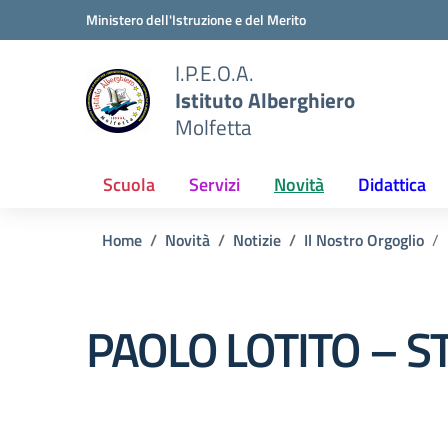
Vai ai contenuti
Vai al menu di navigazione
Vai al footer
Ministero dell'Istruzione e del Merito
I.P.E.O.A.
Istituto Alberghiero
Molfetta
Scuola
Servizi
Novità
Didattica
Home
Novità
Notizie
Il Nostro Orgoglio
PAOLO LOTITO – S