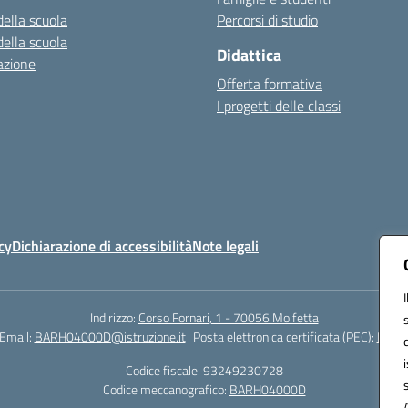
della scuola
Percorsi di studio
della scuola
Didattica
azione
Offerta formativa
I progetti delle classi
cy
Dichiarazione di accessibilità
Note legali
Indirizzo:
Corso Fornari, 1 - 70056 Molfetta
Email:
BARH04000D@istruzione.it
Posta elettronica certificata (PEC):
BARH0
Codice fiscale: 93249230728
Codice meccanografico:
BARH04000D