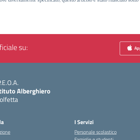
ove diversamente specificato, questo articolo è stato rilasciato sott
iciale su:
App
P.E.O.A.
tituto Alberghiero
olfetta
Visita la pagina iniziale della scuola
la
I Servizi
zione
Personale scolastico
Famiglie e studenti