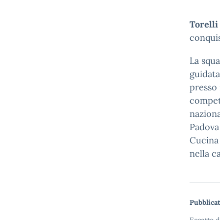
Torell
conquis
La squa
guidata
presso 
competi
naziona
Padova 
Cucina 
nella c
Pubblicat