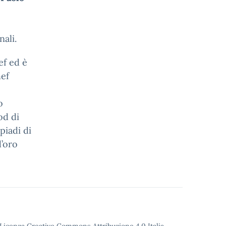
ali.
ef ed è
hef
o
od di
piadi di
d’oro