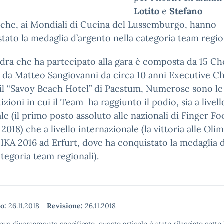
Lotito
e
Stefano
i
che, ai Mondiali di Cucina del Lussemburgo, hanno
tato la medaglia d’argento nella categoria team region
dra che ha partecipato alla gara è composta da 15 Ch
 da Matteo Sangiovanni da circa 10 anni Executive C
il “Savoy Beach Hotel” di Paestum, Numerose sono le
zioni in cui il Team ha raggiunto il podio, sia a livell
le (il primo posto assoluto alle nazionali di Finger Fo
2018) che a livello internazionale (la vittoria alle Olim
IKA 2016 ad Erfurt, dove ha conquistato la medaglia 
ategoria team regionali).
o:
26.11.2018
-
Revisione:
26.11.2018