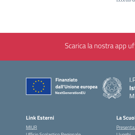
Eccetto d
Scarica la nostra app uff
I.
Is
M
— 
Link Esterni
La Scuo
MIUR
Presenta
Ufficio Scolastico Regionale
I luoghi