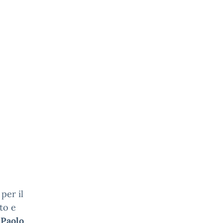
per il
to e
i
Paolo