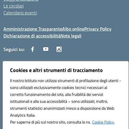
Le circolari
Calendario eventi
Amministrazione Trasparente
Albo online
Privacy Policy
Dichiarazione di accessibilità
Note legali
Seguici su:
Cookies e altri strumenti di tracciamento
Indirizzo:
Corso Fornari, 1 - 70056 Molfetta
Centralino:
0803345078
Email:
BARH04000D@istruzione.it
Il nostro Istituto non utilizza strumenti di profilazione degli utenti -
Posta elettronica certificata (PEC):
BARH04000D@pec.istruzione.it
sono utilizzati esclusivamente cookies tecnici necessari al
Codice fiscale: 93249230728
corretto funzionamento del sito, alla fruibilità dei servizi
Codice meccanografico:
BARH04000D
istituzionali e alla sua accessibilità – sono utilizzati, inoltre,
strumenti statistici anonimizzati messi a disposizione da Web
Analytics Italia.
Hosting & Powered by 3D Solution S.r.l.
Per saperne di più sul nostro sito, consulta la ns.
Cookie Policy.
Concept & Design by Designers Italia