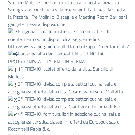
Scienze Motorie che hanno aderito alla nostra iniziativa.
Si ringraziano inoltre la sala ricevimenti
La Pineta Molfetta
,
la
Pizzeria I Tre Molini
di Bisceglie e
Meeting Room Bari
per i
gadgets messi a disposizione.
Ragguagli circa le nostre prossime iniziative di
orientamento sono disponibili al seguente link
https://www.alberghieromolfetta.edu.it/tipo…/orientamento/
Partecipa al Video Contest UN GIORNO DA
PROTAGONISTA – TALENTI IN SCENA
1° PREMIO: tablet offerto dalla ditta Sancilio di
Molfetta
2° PREMIO: divisa completa settori cucina, sala e
accoglienza offerta dalla ditta Cosmobrand srl di Molfetta
3° PREMIO: divisa completa settori cucina, sala e
accoglienza offerta dalle ditta Gianfranco Di Toma di Trani
4° PREMIO: fornitura libri in adozione cucina, sala e
accoglienza turistica classe 1^ offerti da Eurobook sas di
Rocchitelli Paola & c.