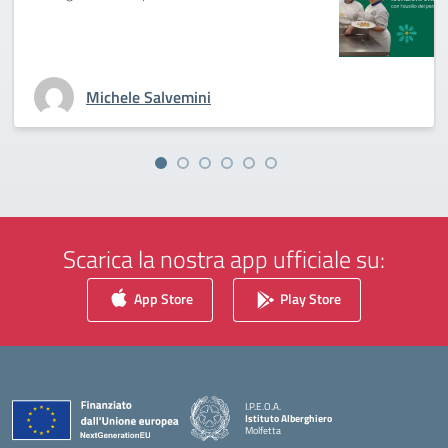
Michele Salvemini
Scarica la nostra app ufficiale su:
App Store
Play Store
I.P.E.O.A.
Istituto Alberghiero
Molfetta
— Visita la pagina iniziale della scuola