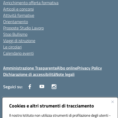
Arricchimento offerta formativa
Articoli e concorsi
Attività formative
Orientamento
Proposte Studio Lavoro
Stop Bullismo
Viaggi di istruzione
Le circolari
Calendario eventi
Amministrazione Trasparente
Albo online
Privacy Policy
Dichiarazione di accessibilità
Note legali
Seguici su:
Indirizzo:
Cookies e altri strumenti di tracciamento
Corso Fornari, 1 - 70056 Molfetta
Centralino:
0803345078
Email:
BARH04000D@istruzione.it
Il nostro Istituto non utilizza strumenti di profilazione degli utenti -
Posta elettronica certificata (PEC):
BARH04000D@pec.istruzione.it