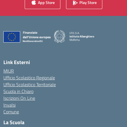
App Store
Play Store
I.P.E.O.A.
Istituto Alberghiero
Molfetta
— Visita la pagina iniziale della scuola
Link Esterni
MIUR
Ufficio Scolastico Regionale
Ufficio Scolastico Territoriale
Scuola in Chiaro
Iscrizioni On Line
Invalsi
Comune
La Scuola