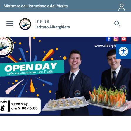
Vai ai contenuti
Vai al menu di navigazione
Vai al footer
Ministero dell'Istruzione e del Merito
I.P.E.O.A.
Istituto Alberghiero
Apr