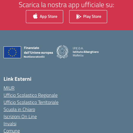
Scarica la nostra app ufficiale su:
App Store
Play Store
I.P.E.O.A.
Istituto Alberghiero
Molfetta
— Visita la pagina iniziale della scuola
Link Esterni
MIUR
Ufficio Scolastico Regionale
Ufficio Scolastico Territoriale
Scuola in Chiaro
Iscrizioni On Line
Invalsi
Comune