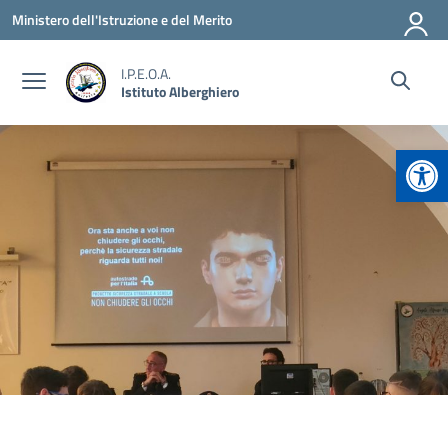
Vai ai contenuti
Vai al menu di navigazione
Vai al footer
Ministero dell'Istruzione e del Merito
I.P.E.O.A.
Istituto Alberghiero
Apr