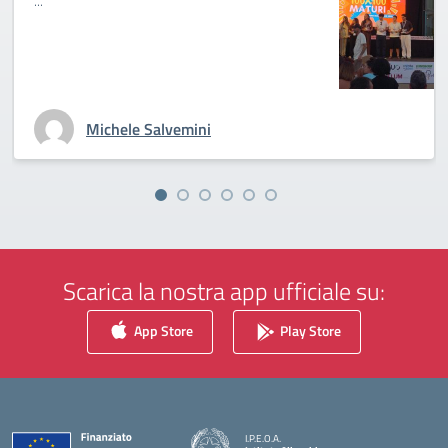
...
Michele Salvemini
Scarica la nostra app ufficiale su:
App Store
Play Store
I.P.E.O.A.