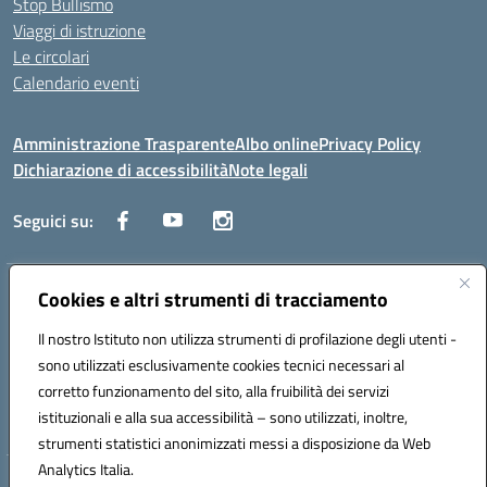
Stop Bullismo
Viaggi di istruzione
Le circolari
Calendario eventi
Amministrazione Trasparente
Albo online
Privacy Policy
Dichiarazione di accessibilità
Note legali
Seguici su:
Cookies e altri strumenti di tracciamento
Indirizzo:
Corso Fornari, 1 - 70056 Molfetta
Centralino:
0803345078
Email:
BARH04000D@istruzione.it
Il nostro Istituto non utilizza strumenti di profilazione degli utenti -
Posta elettronica certificata (PEC):
BARH04000D@pec.istruzione.it
sono utilizzati esclusivamente cookies tecnici necessari al
Codice fiscale: 93249230728
corretto funzionamento del sito, alla fruibilità dei servizi
Codice meccanografico:
BARH04000D
istituzionali e alla sua accessibilità – sono utilizzati, inoltre,
strumenti statistici anonimizzati messi a disposizione da Web
Analytics Italia.
Hosting & Powered by 3D Solution S.r.l.