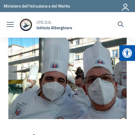
Vai ai contenuti
Vai al menu di navigazione
Vai al footer
Ministero dell'Istruzione e del Merito
I.P.E.O.A.
Istituto Alberghiero
Apr