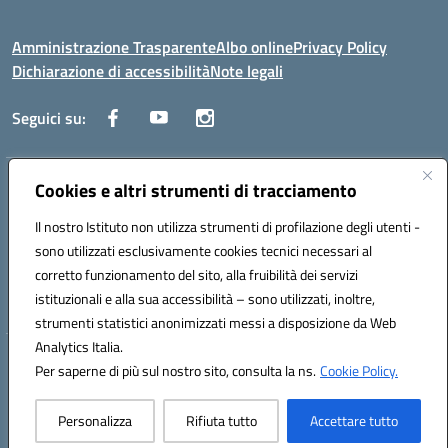
Amministrazione Trasparente
Albo online
Privacy Policy
Dichiarazione di accessibilità
Note legali
Seguici su:
Indirizzo:
Cookies e altri strumenti di tracciamento
Corso Fornari, 1 - 70056 Molfetta
Centralino:
0803345078
Email:
BARH04000D@istruzione.it
Il nostro Istituto non utilizza strumenti di profilazione degli utenti -
Posta elettronica certificata (PEC):
BARH04000D@pec.istruzione.it
sono utilizzati esclusivamente cookies tecnici necessari al
Codice fiscale: 93249230728
corretto funzionamento del sito, alla fruibilità dei servizi
Codice meccanografico:
BARH04000D
istituzionali e alla sua accessibilità – sono utilizzati, inoltre,
strumenti statistici anonimizzati messi a disposizione da Web
Analytics Italia.
Hosting & Powered by 3D Solution S.r.l.
Per saperne di più sul nostro sito, consulta la ns.
Cookie Policy.
Concept & Design by Designers Italia
Personalizza
Rifiuta tutto
Accettare tutto