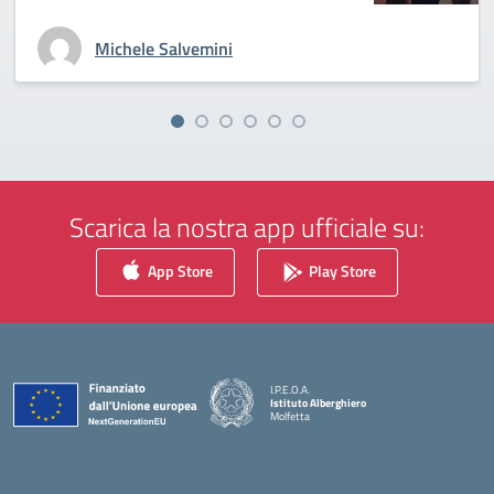
Michele Salvemini
Scarica la nostra app ufficiale su:
App Store
Play Store
I.P.E.O.A.
Istituto Alberghiero
Molfetta
— Visita la pagina iniziale della scuola