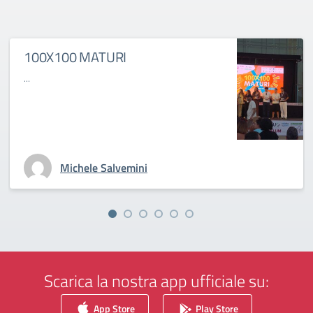
100X100 MATURI
...
Michele Salvemini
Scarica la nostra app ufficiale su:
App Store
Play Store