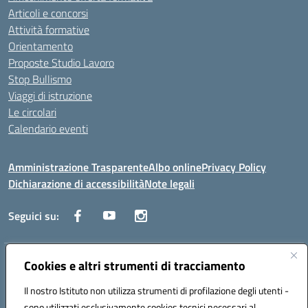
Articoli e concorsi
Attività formative
Orientamento
Proposte Studio Lavoro
Stop Bullismo
Viaggi di istruzione
Le circolari
Calendario eventi
Amministrazione Trasparente
Albo online
Privacy Policy
Dichiarazione di accessibilità
Note legali
Seguici su:
Indirizzo:
Cookies e altri strumenti di tracciamento
Corso Fornari, 1 - 70056 Molfetta
Centralino:
0803345078
Email:
BARH04000D@istruzione.it
Il nostro Istituto non utilizza strumenti di profilazione degli utenti -
Posta elettronica certificata (PEC):
BARH04000D@pec.istruzione.it
sono utilizzati esclusivamente cookies tecnici necessari al