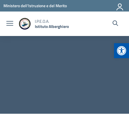
Vai ai contenuti
Vai al menu di navigazione
Vai al footer
Ministero dell'Istruzione e del Merito
I.P.E.O.A.
Istituto Alberghiero
Apr