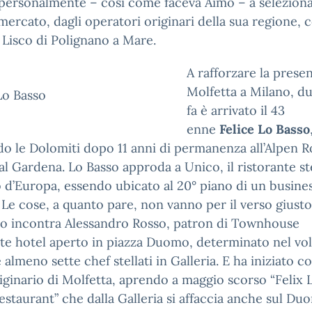
personalmente – così come faceva Aimo – a selezion
omercato, dagli operatori originari della sua regione,
Lisco di Polignano a Mare.
A rafforzare la prese
Molfetta a Milano, d
Lo Basso
fa è arrivato il 43
enne
Felice Lo Basso
do le Dolomiti dopo 11 anni di permanenza all’Alpen R
al Gardena. Lo Basso approda a Unico, il ristorante st
o d’Europa, essendo ubicato al 20° piano di un busine
 Le cose, a quanto pare, non vanno per il verso giusto
so incontra Alessandro Rosso, patron di Townhouse
nte hotel aperto in piazza Duomo, determinato nel vo
 almeno sette chef stellati in Galleria. E ha iniziato c
iginario di Molfetta, aprendo a maggio scorso “Felix 
estaurant” che dalla Galleria si affaccia anche sul Du