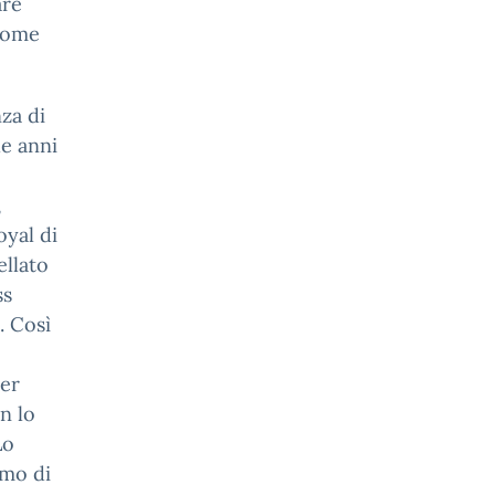
are
 come
nza di
ue anni
,
oyal di
ellato
ss
. Così
ler
on lo
Lo
omo di