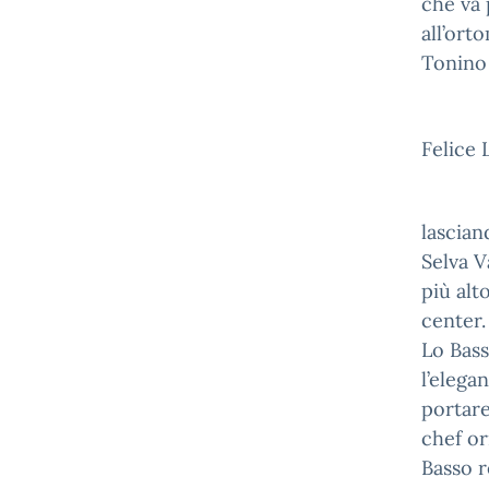
che va 
all’ort
Tonino 
Felice 
lascian
Selva V
più alt
center.
Lo Bas
l’elega
portare
chef or
Basso r