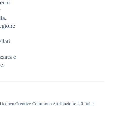
terni
r
ia.
regione
llati
zzata e
e.
o Licenza Creative Commons Attribuzione 4.0 Italia.