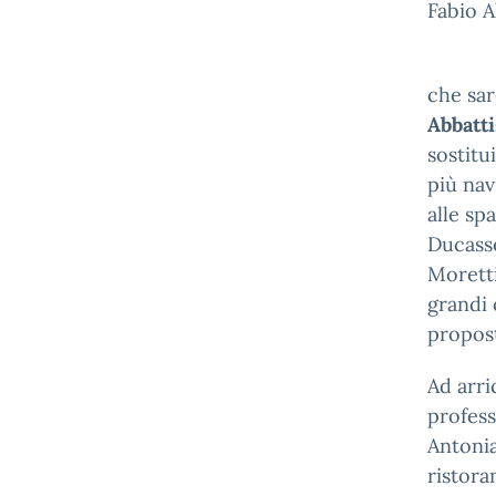
Fabio A
che sar
Abbatti
sostitu
più nav
alle sp
Ducasse
Moretti
grandi 
propos
Ad arri
profess
Antonia
ristora