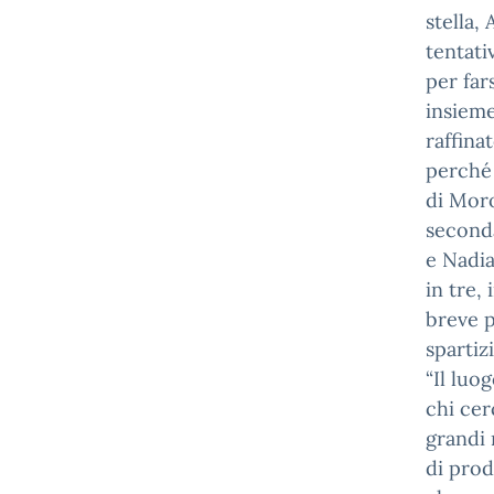
stella,
tentati
per far
insieme
raffinat
perché 
di Moro
seconda
e Nadia
in tre,
breve p
spartiz
“Il luo
chi cerc
grandi 
di prod