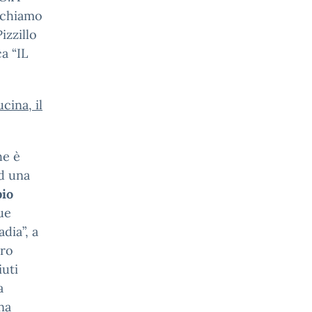
ichiamo
izzillo
a “IL
cina, il
he è
d una
bio
due
adia”, a
dro
iuti
a
na