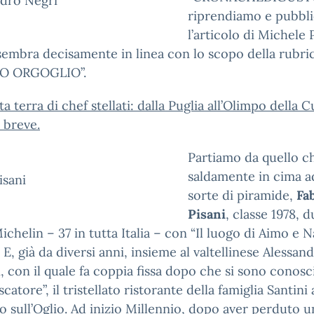
ndro Negri
riprendiamo e pubbl
l’articolo di Michele P
sembra decisamente in linea con lo scopo della rubric
O ORGOGLIO”.
a terra di chef stellati: dalla Puglia all’Olimpo della Cu
 breve.
Partiamo da quello c
saldamente in cima a
isani
sorte di piramide,
Fa
Pisani
, classe 1978, 
Michelin – 37 in tutta Italia – con “Il luogo di Aimo e N
 E, già da diversi anni, insieme al valtellinese Alessan
, con il quale fa coppia fissa dopo che si sono conosc
catore”, il tristellato ristorante della famiglia Santini 
 sull’Oglio. Ad inizio Millennio, dopo aver perduto u