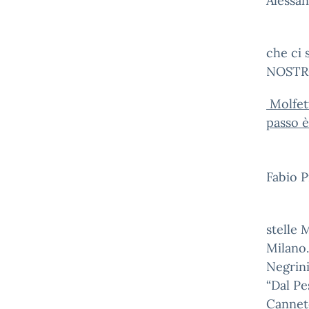
Alessa
che ci 
NOSTR
Molfett
passo è
Fabio P
stelle 
Milano.
Negrini
“Dal Pes
Canneto