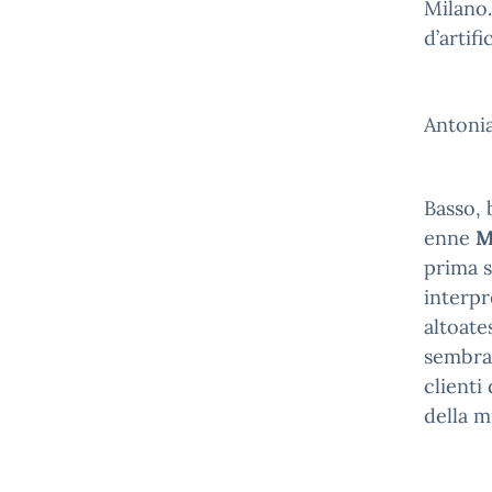
Milano.
d’artif
Antoni
Basso, 
enne
M
prima s
interpr
altoates
sembra 
clienti
della m