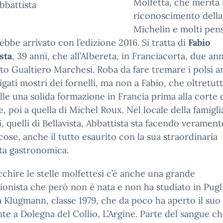
Molfetta, che merita i
bbattista
riconoscimento della
Michelin e molti pen
ebbe arrivato con l’edizione 2016. Si tratta di
Fabio
sta
, 39 anni, che all’Albereta, in Franciacorta, due ann
ito Gualtiero Marchesi. Roba da fare tremare i polsi a
igati mostri dei fornelli, ma non a Fabio, che oltretut
alle una solida formazione in Francia prima alla corte d
, poi a quella di Michel Roux. Nel locale della famigli
, quelli di Bellavista, Abbattista sta facendo verament
cose, anche il tutto esaurito con la sua straordinaria
ta gastronomica.
cchire le stelle molfettesi c’è anche una grande
ionista che però non è nata e non ha studiato in Pugli
 Klugmann, classe 1979, che da poco ha aperto il suo
nte a Dolegna del Collio, L’Argine. Parte del sangue c