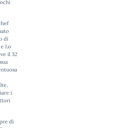
uochi
chef
mato
o di
 e Lo
ve il 32
 sua
lentuosa
lte,
are i
ttori
pre di