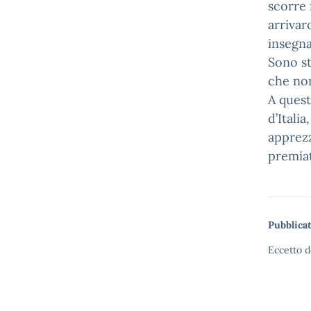
scorre 
arrivar
insegna
Sono st
che non
A quest
d’Itali
apprezz
premiat
Pubblicat
Eccetto d