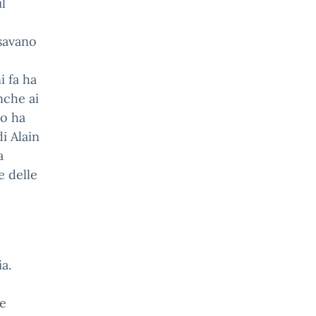
l
savano
i fa ha
nche ai
to ha
i Alain
a
e delle
a.
he