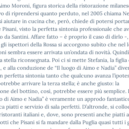
 Aimo Moroni, figura storica della ristorazione milanes
vo di riprendersi quanto perduto, nel 2005 chiama Ne
si aiutare in cucina che, però, chiede di potersi porta
 Pisani, visto la perfetta sintonia professionale che 
o da Santini. Affare fatto – è proprio il caso di dirlo -,
gli ispettori della Rossa si accorgono subito che nel 
ni sembra essere arrivata un’ondata di novità. Quindi
 stella riconsegnata. Poi ci si mette Stefania, la figlia
, e alla conduzione de “Il luogo di Aimo e Nadia” div
 in perfetta sintonia tanto che qualcuno avanza l’ipote
otrebbe arrivare la terza stella; è anche giusto: la
ione del bottino, così, potrebbe essere più semplice. 
go di Aimo e Nadia” è veramente un approdo fantastic
a piatti e servizio di sala perfetti. D’altronde, si colloc
ristoranti italiani e, dove, sono presenti anche piatti 
otti che Pisani si fa mandare dalla Puglia quasi tutti i 