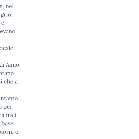
e, nel
grini
re
avevano
locale
,
 di Aimo
entano
si che a
Intanto
o per
a fra i
a base
giorni o