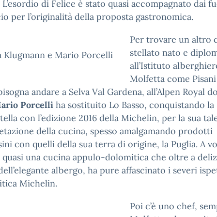
 L’esordio di Felice è stato quasi accompagnato dai f
icio per l’originalità della proposta gastronomica.
Per trovare un altro 
stellato nato e diplo
a Klugmann e Mario Porcelli
all’Istituto alberghier
Molfetta come Pisani
bisogna andare a Selva Val Gardena, all’Alpen Royal do
ario Porcelli
ha sostituito Lo Basso, conquistando la
tella con l’edizione 2016 della Michelin, per la sua ta
etazione della cucina, spesso amalgamando prodotti
ini con quelli della sua terra di origine, la Puglia. A vo
quasi una cucina appulo-dolomitica che oltre a delizi
 dell’elegante albergo, ha pure affascinato i severi ispe
itica Michelin.
Poi c’è uno chef, sem