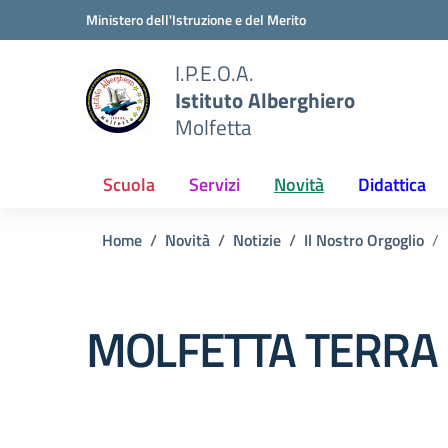
Vai ai contenuti
Vai al menu di navigazione
Vai al footer
Ministero dell'Istruzione e del Merito
I.P.E.O.A.
Istituto Alberghiero
Molfetta
Scuola
Servizi
Novità
Didattica
Home
Novità
Notizie
Il Nostro Orgoglio
MOLFETTA TERRA D