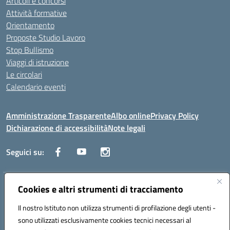
Articoli e concorsi
Attività formative
Orientamento
Proposte Studio Lavoro
Stop Bullismo
Viaggi di istruzione
Le circolari
Calendario eventi
Amministrazione Trasparente
Albo online
Privacy Policy
Dichiarazione di accessibilità
Note legali
Seguici su:
Indirizzo:
Cookies e altri strumenti di tracciamento
Corso Fornari, 1 - 70056 Molfetta
Centralino:
0803345078
Email:
BARH04000D@istruzione.it
Il nostro Istituto non utilizza strumenti di profilazione degli utenti -
Posta elettronica certificata (PEC):
BARH04000D@pec.istruzione.it
sono utilizzati esclusivamente cookies tecnici necessari al
Codice fiscale: 93249230728