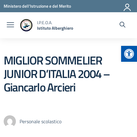
Vai ai contenuti
Vai al menu di navigazione
Vai al footer
Ministero dell'Istruzione e del Merito
I.P.E.O.A.
Istituto Alberghiero
Apr
MIGLIOR SOMMELIER
JUNIOR D’ITALIA 2004 –
Giancarlo Arcieri
Personale scolastico