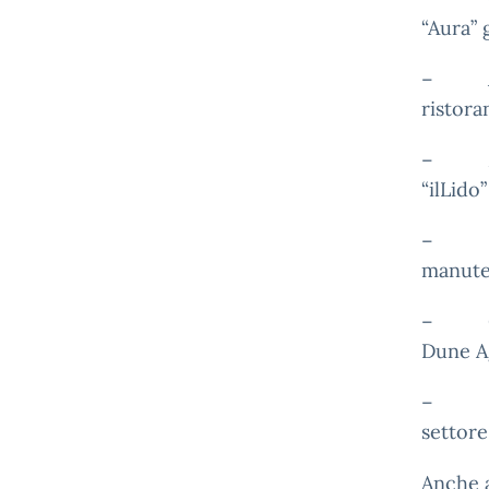
“Aura” 
– Ago
ristora
– Mar
“ilLido
– Set
manuten
– Giug
Dune Ag
– Nov
settore
Anche a