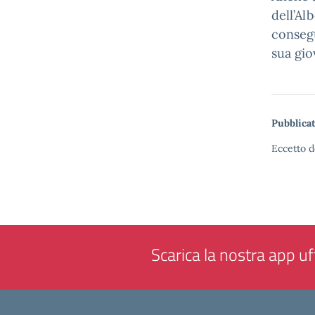
dell’Al
consegu
sua gio
Pubblicat
Eccetto d
Scarica la nostra app uff