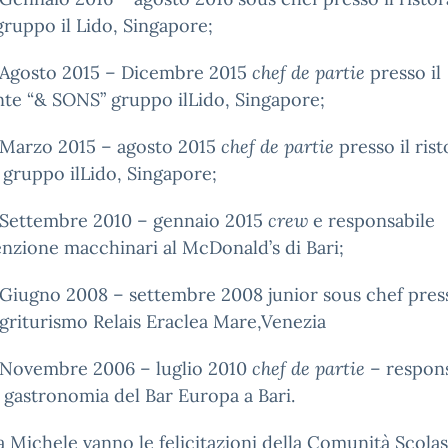
gruppo il Lido, Singapore;
sto 2015 – Dicembre 2015
chef de partie
presso il
nte “& SONS” gruppo ilLido, Singapore;
zo 2015 – agosto 2015
chef de partie
presso il ris
” gruppo ilLido, Singapore;
tembre 2010 – gennaio 2015
crew
e responsabile
zione macchinari al McDonald’s di Bari;
no 2008 – settembre 2008 junior sous chef pres
riturismo Relais Eraclea Mare,Venezia
embre 2006 – luglio 2010
chef de partie
– respons
 gastronomia del Bar Europa a Bari.
 Michele vanno le felicitazioni della Comunità Scolas