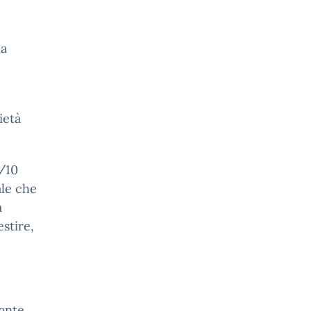
la
ietà
9/10
ale che
a
estire,
ante