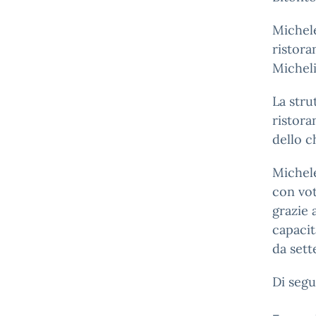
Michele
ristor
Micheli
La stru
ristora
dello c
Michel
con vot
grazie 
capacit
da sett
Di segu
– Genn