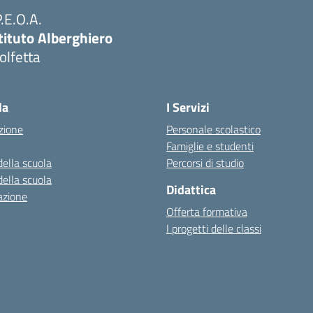
P.E.O.A.
tituto Alberghiero
olfetta
Visita la pagina iniziale della scuola
la
I Servizi
zione
Personale scolastico
Famiglie e studenti
della scuola
Percorsi di studio
della scuola
Didattica
azione
Offerta formativa
I progetti delle classi