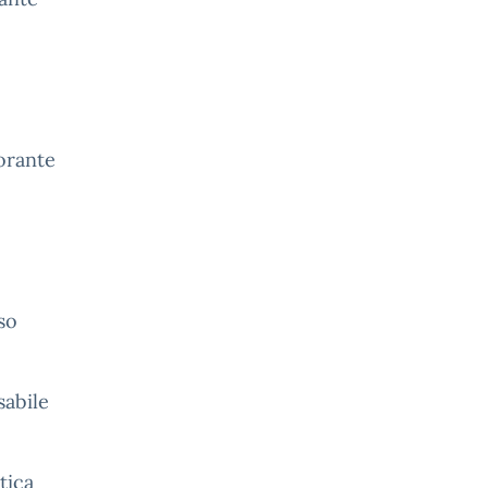
torante
so
abile
tica