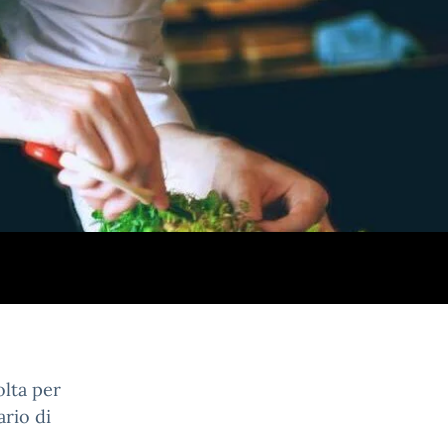
lta per
ario di