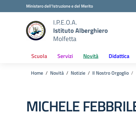
Vai ai contenuti
Vai al menu di navigazione
Vai al footer
Ministero dell'Istruzione e del Merito
I.P.E.O.A.
Istituto Alberghiero
Molfetta
Scuola
Servizi
Novità
Didattica
Home
Novità
Notizie
Il Nostro Orgoglio
MICHELE FEBBRIL