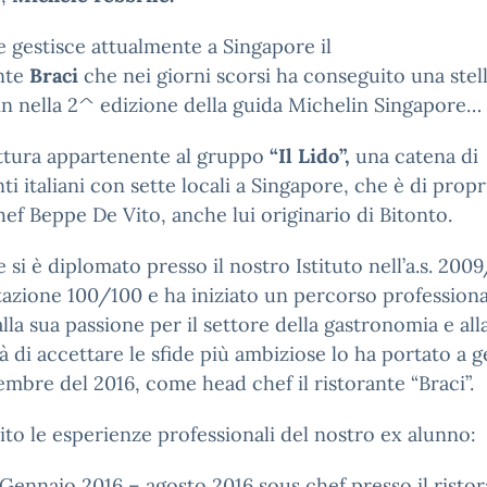
 gestisce attualmente a Singapore il
ante
Braci
che
nei giorni scorsi ha conseguito una stel
n nella 2^ edizione della guida Michelin Singapore…
ttura appartenente al gruppo
“Il Lido”,
una
catena di
nti italiani con sette locali a Singapore, che è di propr
hef Beppe De Vito, anche lui originario di Bitonto.
e
si è diplomato presso il nostro Istituto nell’a.s. 200
azione 100/100 e ha iniziato un percorso profession
alla sua passione per il settore della gastronomia e all
à di accettare le sfide più ambiziose lo ha portato a g
embre del 2016, come head chef il ristorante “Braci”.
ito le esperienze professionali del nostro ex alunno:
aio 2016 – agosto 2016 sous chef presso il ristor