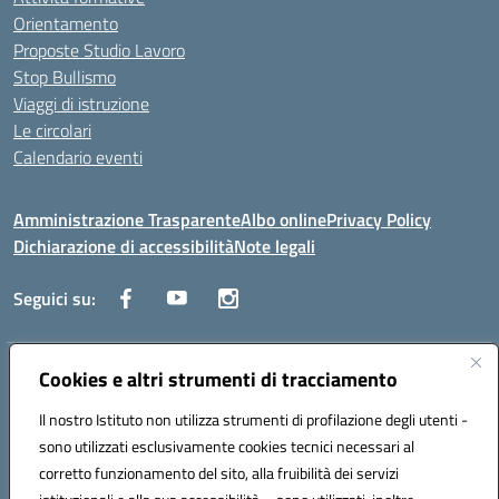
Orientamento
Proposte Studio Lavoro
Stop Bullismo
Viaggi di istruzione
Le circolari
Calendario eventi
Amministrazione Trasparente
Albo online
Privacy Policy
Dichiarazione di accessibilità
Note legali
Seguici su:
Indirizzo:
Cookies e altri strumenti di tracciamento
Corso Fornari, 1 - 70056 Molfetta
Centralino:
0803345078
Email:
BARH04000D@istruzione.it
Il nostro Istituto non utilizza strumenti di profilazione degli utenti -
Posta elettronica certificata (PEC):
BARH04000D@pec.istruzione.it
sono utilizzati esclusivamente cookies tecnici necessari al
Codice fiscale: 93249230728
corretto funzionamento del sito, alla fruibilità dei servizi
Codice meccanografico:
BARH04000D