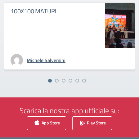
100X100 MATURI
...
Michele Salvemini
Scarica la nostra app ufficiale su:
App Store
Play Store