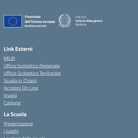
I.P.E.O.A.
Istituto Alberghiero
Molfetta
— Visita la pagina iniziale della scuola
Link Esterni
MIUR
Ufficio Scolastico Regionale
Ufficio Scolastico Territoriale
Scuola in Chiaro
Iscrizioni On Line
Invalsi
Comune
La Scuola
Presentazione
I luoghi