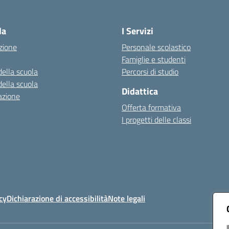
Visita la pagina iniziale della scuola
la
I Servizi
zione
Personale scolastico
Famiglie e studenti
della scuola
Percorsi di studio
della scuola
Didattica
azione
Offerta formativa
I progetti delle classi
cy
Dichiarazione di accessibilità
Note legali