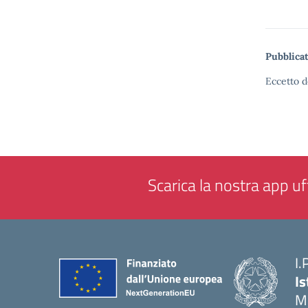
Pubblicat
Eccetto d
Scarica la nostra app uff
I.
Is
M