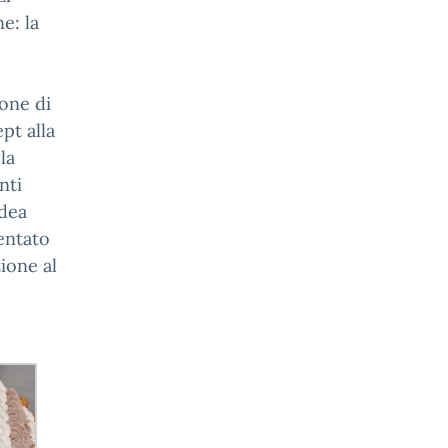
e: la
ione di
pt alla
la
nti
idea
entato
ione al