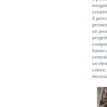
enogast
creativi
Il perc
permess
un prod
progett
compren
hanno a
central
un elem
colore,
decora