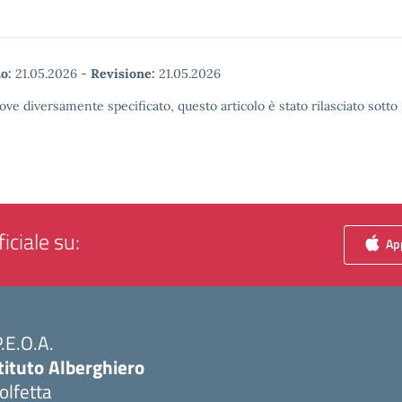
o:
21.05.2026
-
Revisione:
21.05.2026
ove diversamente specificato, questo articolo è stato rilasciato sott
iciale su:
App
P.E.O.A.
tituto Alberghiero
olfetta