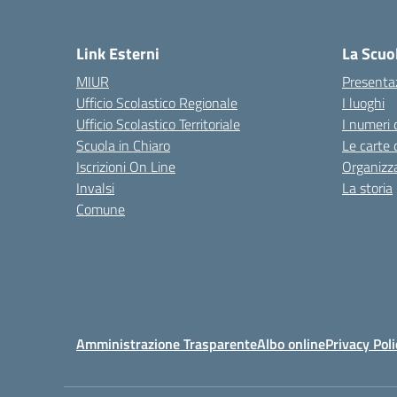
— 
Link Esterni
La Scuo
MIUR
Presenta
Ufficio Scolastico Regionale
I luoghi
Ufficio Scolastico Territoriale
I numeri 
Scuola in Chiaro
Le carte 
Iscrizioni On Line
Organizz
Invalsi
La storia
Comune
Amministrazione Trasparente
Albo online
Privacy Poli