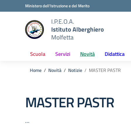
Vai ai contenuti
Vai al menu di navigazione
Vai al footer
Ministero dell'Istruzione e del Merito
I.P.E.O.A.
Istituto Alberghiero
Molfetta
Scuola
Servizi
Novità
Didattica
Home
Novità
Notizie
MASTER PASTR
MASTER PASTR
...