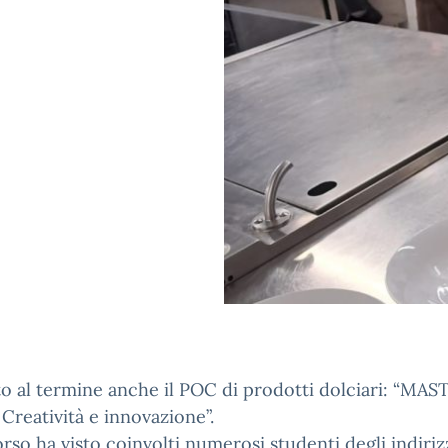
to al termine anche il POC di prodotti dolciari: “MAS
Creatività e innovazione”.
orso ha visto coinvolti numerosi studenti degli indiriz