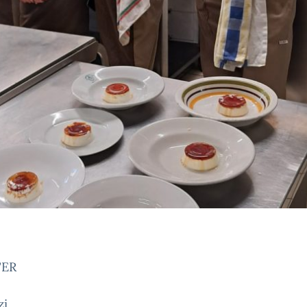
TER
zi