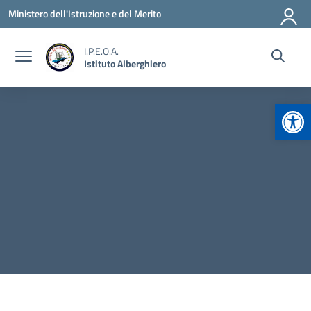
Vai ai contenuti
Vai al menu di navigazione
Vai al footer
Ministero dell'Istruzione e del Merito
I.P.E.O.A.
Istituto Alberghiero
Apr