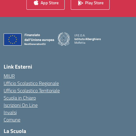
App Store
Play Store
I.P.E.O.A.
Istituto Alberghiero
Molfetta
— Visita la pagina iniziale della scuola
Link Esterni
MIUR
Ufficio Scolastico Regionale
Ufficio Scolastico Territoriale
Scuola in Chiaro
Iscrizioni On Line
Invalsi
Comune
La Scuola