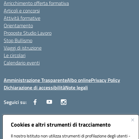
Arricchimento offerta formativa
Articoli e concorsi
Attività formative
Orientamento
Proposte Studio Lavoro
Stop Bullismo
Viaggi di istruzione
Le circolari
Calendario eventi
Amministrazione Trasparente
Albo online
Privacy Policy
Dichiarazione di accessibilità
Note legali
Seguici su:
Indirizzo:
Cookies e altri strumenti di tracciamento
Corso Fornari, 1 - 70056 Molfetta
Centralino:
0803345078
Email:
BARH04000D@istruzione.it
Il nostro Istituto non utilizza strumenti di profilazione degli utenti -
Posta elettronica certificata (PEC):
BARH04000D@pec.istruzione.it