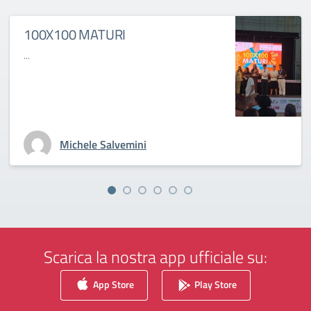
100X100 MATURI
...
Michele Salvemini
Scarica la nostra app ufficiale su:
App Store
Play Store