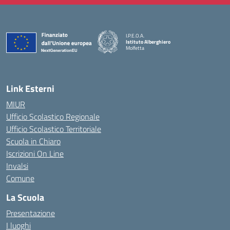
I.P.E.O.A.
Istituto Alberghiero
Molfetta
— Visita la pagina iniziale della scuola
Link Esterni
MIUR
Ufficio Scolastico Regionale
Ufficio Scolastico Territoriale
Scuola in Chiaro
Iscrizioni On Line
Invalsi
Comune
La Scuola
Presentazione
I luoghi