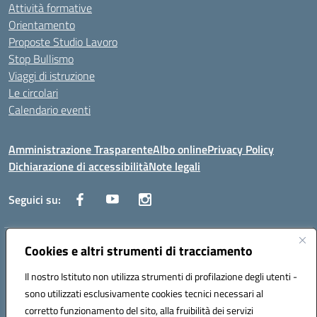
Attività formative
Orientamento
Proposte Studio Lavoro
Stop Bullismo
Viaggi di istruzione
Le circolari
Calendario eventi
Amministrazione Trasparente
Albo online
Privacy Policy
Dichiarazione di accessibilità
Note legali
Seguici su:
Indirizzo:
Cookies e altri strumenti di tracciamento
Corso Fornari, 1 - 70056 Molfetta
Centralino:
0803345078
Email:
BARH04000D@istruzione.it
Il nostro Istituto non utilizza strumenti di profilazione degli utenti -
Posta elettronica certificata (PEC):
BARH04000D@pec.istruzione.it
sono utilizzati esclusivamente cookies tecnici necessari al
Codice fiscale: 93249230728
corretto funzionamento del sito, alla fruibilità dei servizi