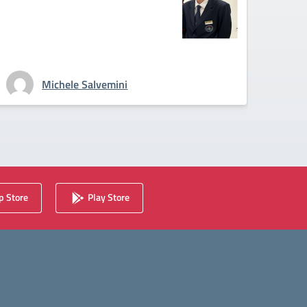
Michele Salvemini
 Store
Play Store