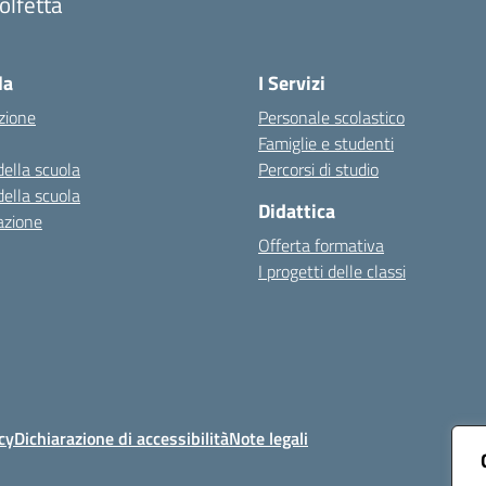
olfetta
Visita la pagina iniziale della scuola
la
I Servizi
zione
Personale scolastico
Famiglie e studenti
della scuola
Percorsi di studio
della scuola
Didattica
azione
Offerta formativa
I progetti delle classi
cy
Dichiarazione di accessibilità
Note legali