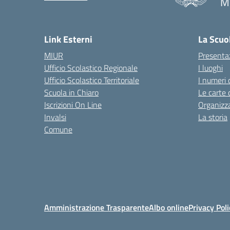
M
— 
Link Esterni
La Scuo
MIUR
Presenta
Ufficio Scolastico Regionale
I luoghi
Ufficio Scolastico Territoriale
I numeri 
Scuola in Chiaro
Le carte 
Iscrizioni On Line
Organizz
Invalsi
La storia
Comune
Amministrazione Trasparente
Albo online
Privacy Poli