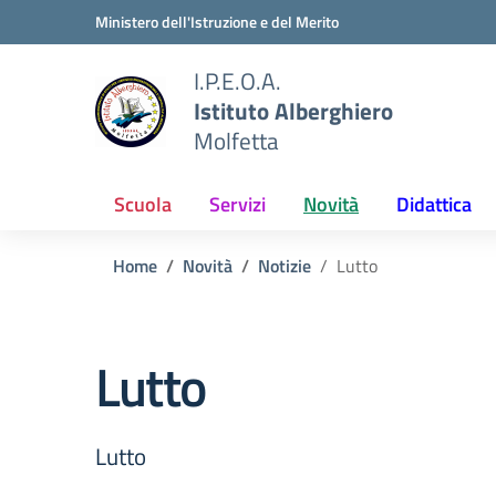
Vai ai contenuti
Vai al menu di navigazione
Vai al footer
Ministero dell'Istruzione e del Merito
I.P.E.O.A.
Istituto Alberghiero
Molfetta
Scuola
Servizi
Novità
Didattica
Home
Novità
Notizie
Lutto
Lutto
Lutto