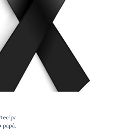
rtecipa
o papà.