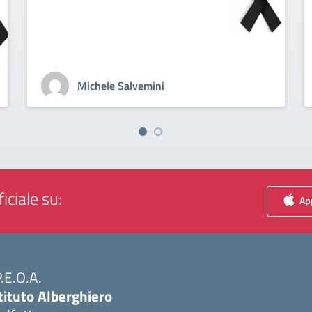
Michele Salvemini
iciale su:
App
P.E.O.A.
tituto Alberghiero