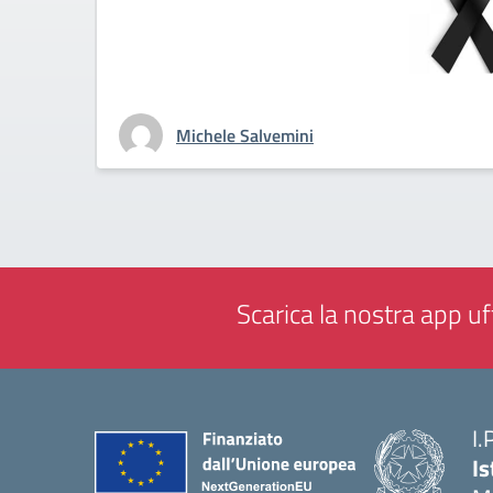
Michele Salvemini
Scarica la nostra app uff
I.
Is