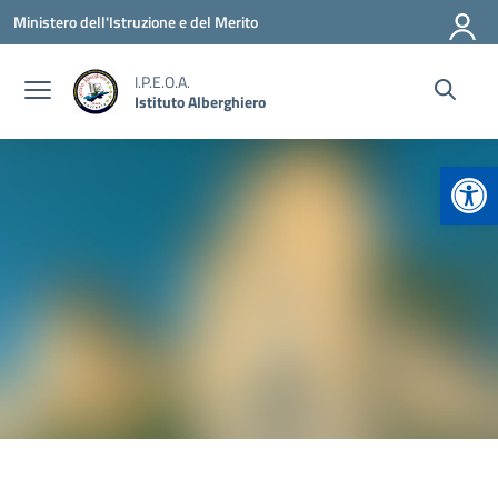
Vai ai contenuti
Vai al menu di navigazione
Vai al footer
Ministero dell'Istruzione e del Merito
I.P.E.O.A.
Istituto Alberghiero
Apr