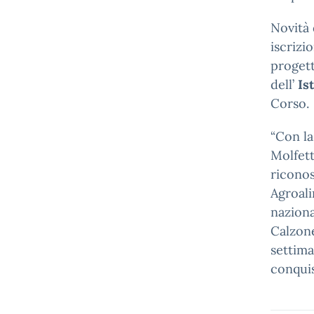
Novità 
iscrizi
progett
dell’
Is
Corso.
“Con la
Molfett
riconos
Agroali
naziona
Calzone
settima
conquis