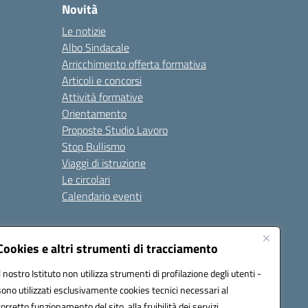
Novità
Le notizie
Albo Sindacale
Arricchimento offerta formativa
Articoli e concorsi
Attività formative
Orientamento
Proposte Studio Lavoro
Stop Bullismo
Viaggi di istruzione
Le circolari
Calendario eventi
Seguici su:
Cookies e altri strumenti di tracciamento
Il nostro Istituto non utilizza strumenti di profilazione degli utenti -
sono utilizzati esclusivamente cookies tecnici necessari al
4000D@pec.istruzione.it
corretto funzionamento del sito, alla fruibilità dei servizi