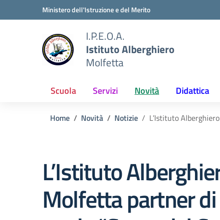
Vai ai contenuti
Vai al menu di navigazione
Vai al footer
Ministero dell'Istruzione e del Merito
I.P.E.O.A.
Istituto Alberghiero
Molfetta
Scuola
Servizi
Novità
Didattica
Home
Novità
Notizie
L’Istituto Alberghier
L’Istituto Alberghie
Molfetta partner di