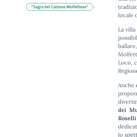
"Sagra del Calzone Molfettese"
tradizi
locale 
La vill
possibi
ballare
Molfett
Loco, c
Regione
Anche 
propone
diverti
dei Mu
Roselli
dedicat
lo spet