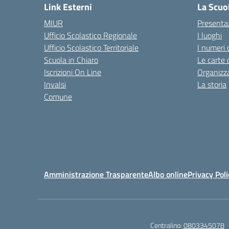
Link Esterni
La Scuo
MIUR
Presenta
Ufficio Scolastico Regionale
I luoghi
Ufficio Scolastico Territoriale
I numeri 
Scuola in Chiaro
Le carte 
Iscrizioni On Line
Organizz
Invalsi
La storia
Comune
Amministrazione Trasparente
Albo online
Privacy Poli
Centralino:
0803345078