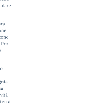
polare
arà
one,
lzone
 Pro
e
co
nia
io
vità
 terrà