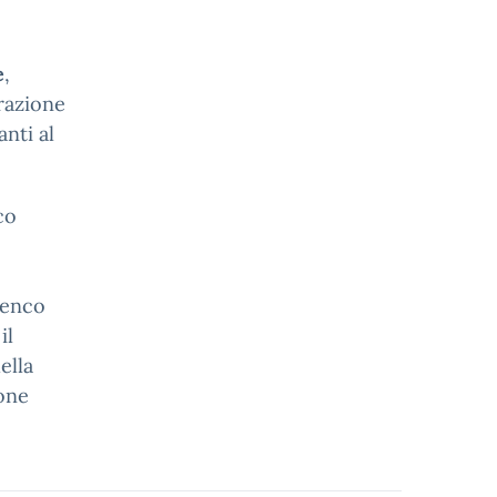
e
,
orazione
nti al
co
lenco
il
ella
ione