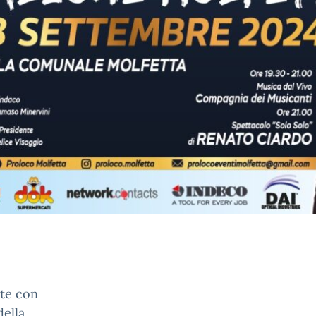
ate con
della