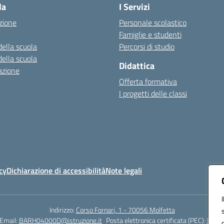
la
I Servizi
zione
Personale scolastico
Famiglie e studenti
della scuola
Percorsi di studio
della scuola
Didattica
azione
Offerta formativa
I progetti delle classi
cy
Dichiarazione di accessibilità
Note legali
Indirizzo:
Corso Fornari, 1 - 70056 Molfetta
Email:
BARH04000D@istruzione.it
Posta elettronica certificata (PEC):
BARH0