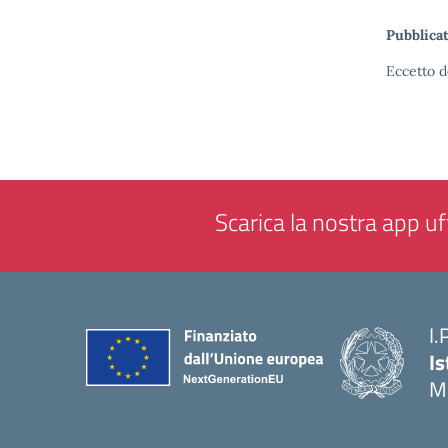
Pubblicat
Eccetto d
Scarica la nostra app uff
I.
Is
M
— 