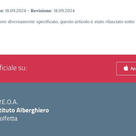
o:
18.09.2024
-
Revisione:
18.09.2024
ove diversamente specificato, questo articolo è stato rilasciato sott
iciale su:
App
P.E.O.A.
tituto Alberghiero
olfetta
Visita la pagina iniziale della scuola