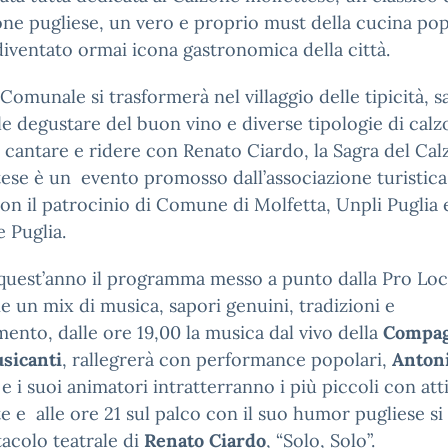
one pugliese, un vero e proprio must della cucina po
diventato ormai icona gastronomica della città.
a Comunale si trasformerà nel villaggio delle tipicità, s
le degustare del buon vino e diverse tipologie di calz
, cantare e ridere con Renato Ciardo, la Sagra del Ca
ese è un evento promosso dall’associazione turistica
on il patrocinio di Comune di Molfetta, Unpli Puglia 
 Puglia.
quest’anno il programma messo a punto dalla Pro Lo
 un mix di musica, sapori genuini, tradizioni e
mento, dalle ore 19,00 la musica dal vivo della
Compag
sicanti
, rallegrerà con performance popolari,
Anton
e i suoi animatori intratterranno i più piccoli con atti
e e alle ore 21 sul palco con il suo humor pugliese si
tacolo teatrale di
Renato Ciardo
, “Solo, Solo”.