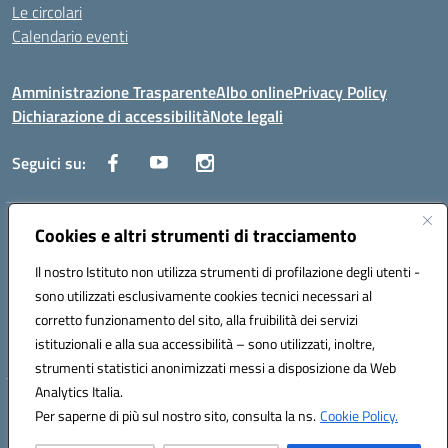
Le circolari
Calendario eventi
Amministrazione Trasparente
Albo online
Privacy Policy
Dichiarazione di accessibilità
Note legali
Seguici su:
Cookies e altri strumenti di tracciamento
Indirizzo:
Corso Fornari, 1 - 70056 Molfetta
Centralino:
0803345078
Email:
BARH04000D@istruzione.it
Il nostro Istituto non utilizza strumenti di profilazione degli utenti -
Posta elettronica certificata (PEC):
BARH04000D@pec.istruzione.it
sono utilizzati esclusivamente cookies tecnici necessari al
Codice fiscale: 93249230728
corretto funzionamento del sito, alla fruibilità dei servizi
Codice meccanografico:
BARH04000D
istituzionali e alla sua accessibilità – sono utilizzati, inoltre,
strumenti statistici anonimizzati messi a disposizione da Web
Analytics Italia.
Hosting & Powered by 3D Solution S.r.l.
Per saperne di più sul nostro sito, consulta la ns.
Cookie Policy.
Concept & Design by Designers Italia