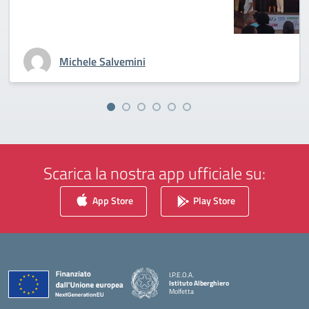
Michele Salvemini
Scarica la nostra app ufficiale su:
App Store
Play Store
I.P.E.O.A.
Istituto Alberghiero
Molfetta
— Visita la pagina iniziale della scuola