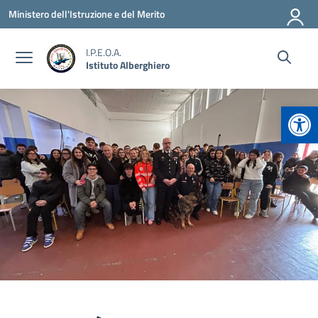
Vai ai contenuti
Vai al menu di navigazione
Vai al footer
Ministero dell'Istruzione e del Merito
I.P.E.O.A.
Istituto Alberghiero
Apr