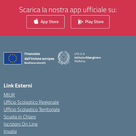
Scarica la nostra app ufficiale su:
App Store
Play Store
I.P.E.O.A.
Istituto Alberghiero
Molfetta
— Visita la pagina iniziale della scuola
Link Esterni
MIUR
Ufficio Scolastico Regionale
Ufficio Scolastico Territoriale
Scuola in Chiaro
Iscrizioni On Line
Invalsi