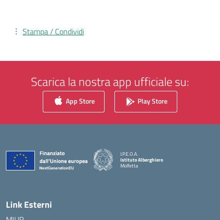
Stampa / Condividi
Scarica la nostra app ufficiale su:
App Store
Play Store
I.P.E.O.A.
Istituto Alberghiero
Molfetta
— Visita la pagina iniziale della scuola
Link Esterni
MIUR