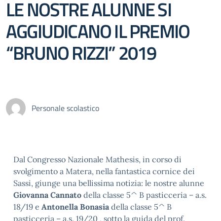
LE NOSTRE ALUNNE SI
AGGIUDICANO IL PREMIO
“BRUNO RIZZI” 2019
Personale scolastico
Dal Congresso Nazionale Mathesis, in corso di
svolgimento a Matera, nella fantastica cornice dei
Sassi, giunge una bellissima notizia: le nostre alunne
Giovanna Cannato
della classe 5^ B pasticceria – a.s.
18/19 e
Antonella Bonasia
della classe 5^ B
pasticceria – a.s. 19/20 , sotto la guida del prof.