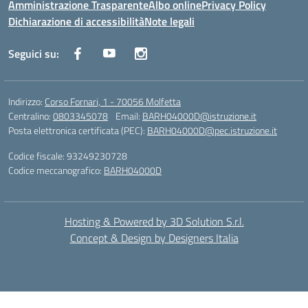
Amministrazione Trasparente
Albo online
Privacy Policy
Dichiarazione di accessibilità
Note legali
Seguici su:
Indirizzo:
Corso Fornari, 1 - 70056 Molfetta
Centralino:
0803345078
Email:
BARH04000D@istruzione.it
Posta elettronica certificata (PEC):
BARH04000D@pec.istruzione.it
Codice fiscale: 93249230728
Codice meccanografico:
BARH04000D
Hosting & Powered by 3D Solution S.r.l.
Concept & Design by Designers Italia