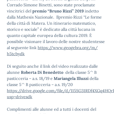
Corrado Simone Binetti, sono state proclamate
vincitrici del
premio “Bruno Rizzi” 2019
indetto
dalla Mathesis Nazionale. Ilpremio Rizzi “Le forme
della città di Matera. Un itinerario matematico,
storico e sociale” è dedicato alla città lucana in
quanto capitale europea della cultura 2019. È
possibile visionare il lavoro delle nostre studentesse
al seguente link
https://www.geogebra.org/m/
h5tcbydk
Di seguito anche il link del video realizzato dalle
alunne
Roberta
Di Benedetto
della classe 5^ B
pasticceria – a.s. 18/19 e
Mariangela Illuzzi
della
classe 5^ B pasticceria – a.s. 19/20
https://drive.google.com/file/d/115SG31RDf4XGq4H
usp=drivesdk
Complimenti alle alunne ed a tutti i docenti del