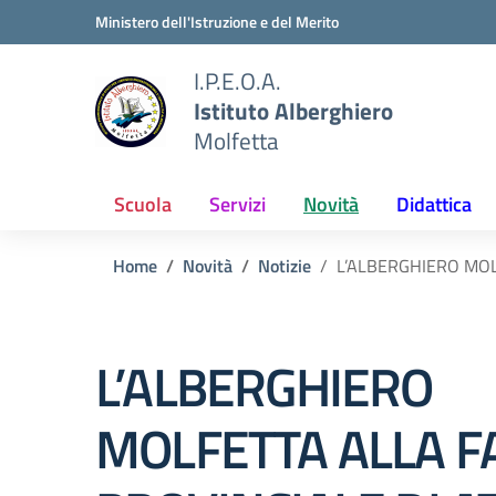
Vai ai contenuti
Vai al menu di navigazione
Vai al footer
Ministero dell'Istruzione e del Merito
I.P.E.O.A.
Istituto Alberghiero
Molfetta
Scuola
Servizi
Novità
Didattica
Home
Novità
Notizie
L’ALBERGHIERO MOLF
L’ALBERGHIERO
MOLFETTA ALLA F