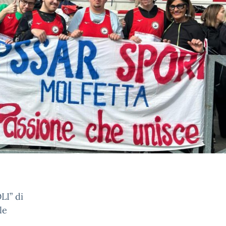
LI” di
le