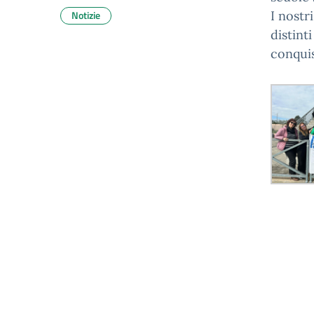
Notizie
I nostr
distint
conquis