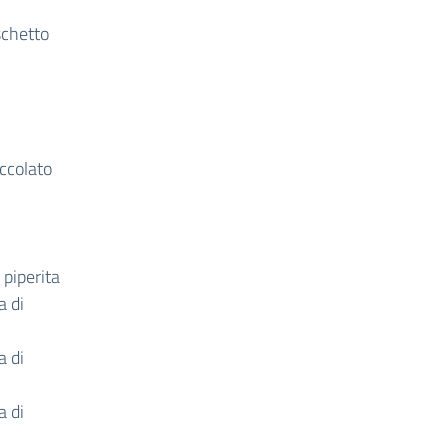
schetto
occolato
 piperita
a di
a di
a di