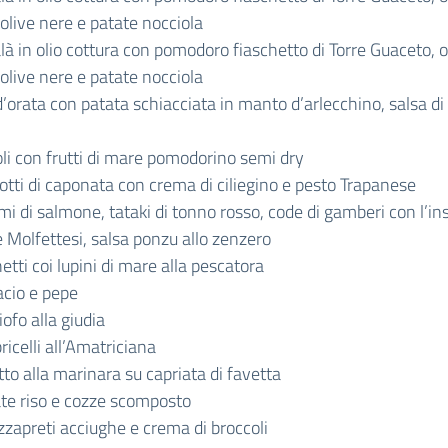
 olive nere e patate nocciola
là in olio cottura con pomodoro fiaschetto di Torre Guaceto, o
 olive nere e patate nocciola
d’orata con patata schiacciata in manto d’arlecchino, salsa d
oli con frutti di mare pomodorino semi dry
otti di caponata con crema di ciliegino e pesto Trapanese
mi di salmone, tataki di tonno rosso, code di gamberi con l’in
ie Molfettesi, salsa ponzu allo zenzero
etti coi lupini di mare alla pescatora
cacio e pepe
iofo alla giudia
icelli all’Amatriciana
tto alla marinara su capriata di favetta
te riso e cozze scomposto
zzapreti acciughe e crema di broccoli