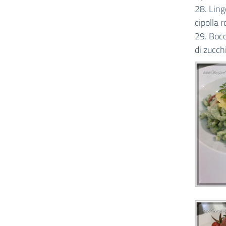
28. Ling
cipolla 
29. Bocc
di zucch