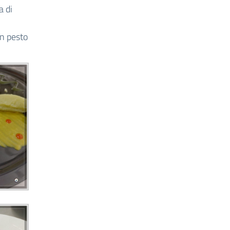
a di
on pesto