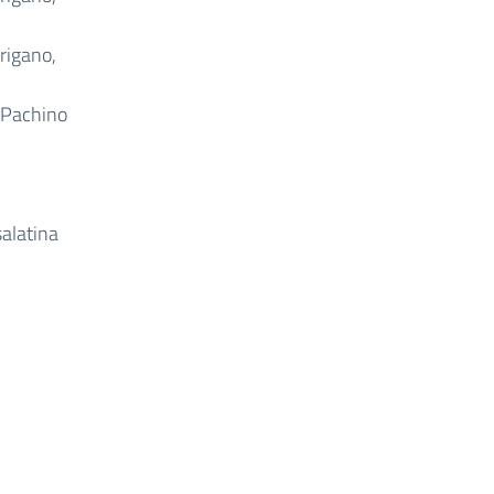
rigano,
i Pachino
salatina