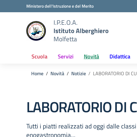
Vai ai contenuti
Vai al menu di navigazione
Vai al footer
Ministero dell'Istruzione e del Merito
I.P.E.O.A.
Istituto Alberghiero
Molfetta
Scuola
Servizi
Novità
Didattica
Home
Novità
Notizie
LABORATORIO DI CU
LABORATORIO DI 
Tutti i piatti realizzati ad oggi dalle class
enogastronomia...