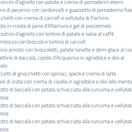
oncini d’agnello con patate e crema di pomodorini eterni
no di pecorino con cardoncelli e guazzetto di pomodorino fia
chetti con crema di carciofi e vellutata di Pachino
ola in crosta di pane d’Altamura e gel di prezzemolo
zatino d’agnello con tortino di patate e salsa al caffè
imbocca con broccoli e tortino di carciofi
ino arrosto con broccoletti, patate lunette e demi glace al ci
ettine di baccalà, cipolla d’Acquaviva in agrodolce e olio al
olo
ccetti di gnocchetti con spinaci, speck e crema di latte
are di orata con crema di cipolla in agrodolce e olio alla menta
otto di baccalà con patata schiacciata alla curcuma e vellutat
rossa
otto di baccalà con patata schiacciata alla curcuma e vellutat
rossa
otto di baccalà con patata schiacciata alla curcuma e vellutat
rossa