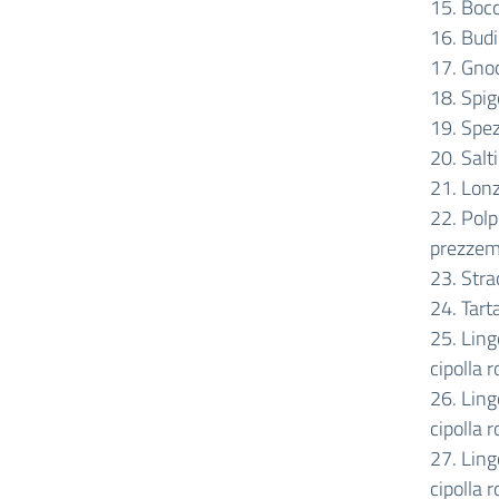
15. Bocc
16. Budi
17. Gnoc
18. Spig
19. Spez
20. Salt
21. Lonz
22. Polp
prezzem
23. Stra
24. Tart
25. Ling
cipolla 
26. Ling
cipolla 
27. Ling
cipolla 