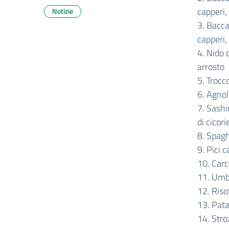
capperi,
Notizie
3. Bacca
capperi,
4. Nido 
arrosto
5. Trocc
6. Agnol
7. Sashi
di cicor
8. Spagh
9. Pici 
10. Carc
11. Umbr
12. Riso
13. Pata
14. Stro