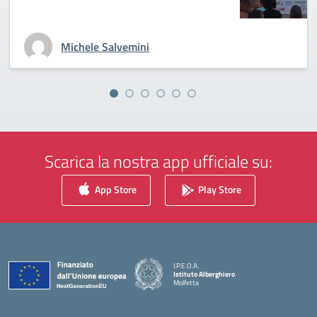
Michele Salvemini
Scarica la nostra app ufficiale su:
App Store
Play Store
I.P.E.O.A.
Istituto Alberghiero
Molfetta
— Visita la pagina iniziale della scuola