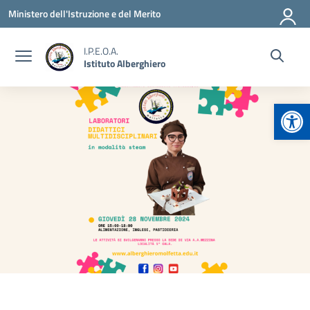
Vai ai contenuti
Vai al menu di navigazione
Vai al footer
Ministero dell'Istruzione e del Merito
I.P.E.O.A.
Istituto Alberghiero
Apr