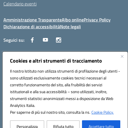
Calendario eventi
Amministrazione Trasparente
Albo online
Privacy Policy
Dichiarazione di accessibilità
Note legali
Seguici su:
Cookies e altri strumenti di tracciamento
Indirizzo:
Corso Fornari, 1 - 70056 Molfetta
Centralino:
0803345078
Email:
BARH04000D@istruzione.it
Il nostro Istituto non utilizza strumenti di profilazione degli utenti -
Posta elettronica certificata (PEC):
BARH04000D@pec.istruzione.it
sono utilizzati esclusivamente cookies tecnici necessari al
Codice fiscale: 93249230728
corretto funzionamento del sito, alla fruibilità dei servizi
Codice meccanografico:
BARH04000D
istituzionali e alla sua accessibilità – sono utilizzati, inoltre,
strumenti statistici anonimizzati messi a disposizione da Web
Analytics Italia.
Hosting & Powered by 3D Solution S.r.l.
Per saperne di più sul nostro sito, consulta la ns.
Cookie Policy.
Concept & Design by Designers Italia
Personalizza
Rifiuta tutto
Accettare tutto