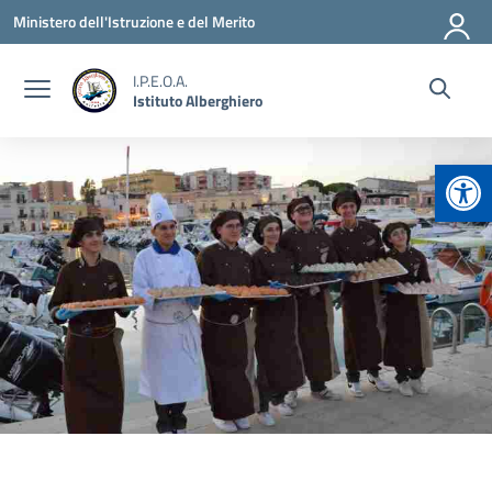
Vai ai contenuti
Vai al menu di navigazione
Vai al footer
Ministero dell'Istruzione e del Merito
I.P.E.O.A.
Istituto Alberghiero
Apr