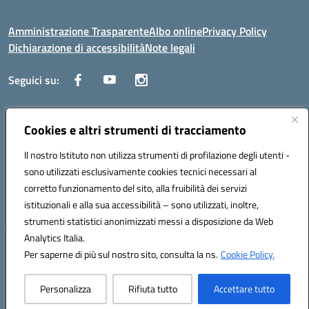
Amministrazione Trasparente
Albo online
Privacy Policy
Dichiarazione di accessibilità
Note legali
Seguici su:
Cookies e altri strumenti di tracciamento
Indirizzo:
Corso Fornari, 1 - 70056 Molfetta
Centralino:
0803345078
Email:
BARH04000D@istruzione.it
Il nostro Istituto non utilizza strumenti di profilazione degli utenti -
Posta elettronica certificata (PEC):
BARH04000D@pec.istruzione.it
sono utilizzati esclusivamente cookies tecnici necessari al
Codice fiscale: 93249230728
corretto funzionamento del sito, alla fruibilità dei servizi
Codice meccanografico:
BARH04000D
istituzionali e alla sua accessibilità – sono utilizzati, inoltre,
strumenti statistici anonimizzati messi a disposizione da Web
Analytics Italia.
Hosting & Powered by 3D Solution S.r.l.
Per saperne di più sul nostro sito, consulta la ns.
Cookie Policy.
Concept & Design by Designers Italia
Personalizza
Rifiuta tutto
Accettare tutto