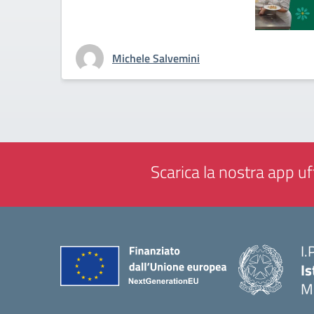
Michele Salvemini
Scarica la nostra app uff
I.
Is
M
— 