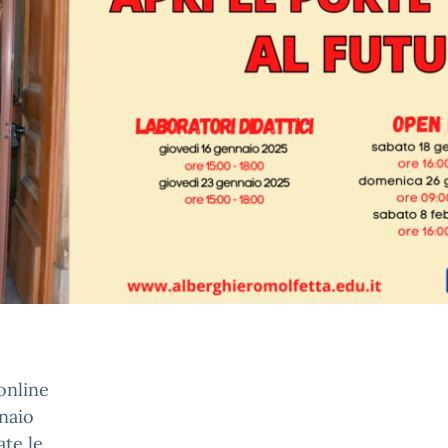
 online
nnaio
ate le