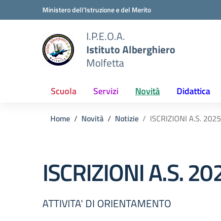
Vai ai contenuti
Vai al menu di navigazione
Vai al footer
Ministero dell'Istruzione e del Merito
I.P.E.O.A.
Istituto Alberghiero
Molfetta
Scuola
Servizi
Novità
Didattica
Home
Novità
Notizie
ISCRIZIONI A.S. 202
ISCRIZIONI A.S. 2
ATTIVITA' DI ORIENTAMENTO