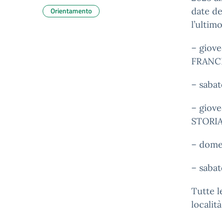
Orientamento
date de
l’ultim
– giove
FRANCE
– sabat
– giove
STORIA
– dome
– sabat
Tutte l
località