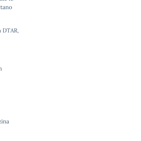
ntano
m DTAR,
m
zina