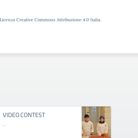
o Licenza Creative Commons Attribuzione 4.0 Italia.
VIDEO CONTEST
ORI
A.S.
...
open d