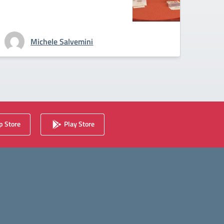
Michele Salvemini
 Store
Play Store