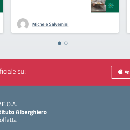
Michele Salvemini
iciale su:
App
P.E.O.A.
tituto Alberghiero
olfetta
Visita la pagina iniziale della scuola