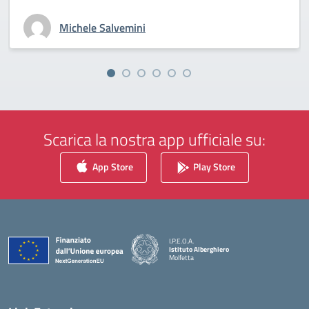
Michele Salvemini
Scarica la nostra app ufficiale su:
App Store
Play Store
I.P.E.O.A.
Istituto Alberghiero
Molfetta
— Visita la pagina iniziale della scuola