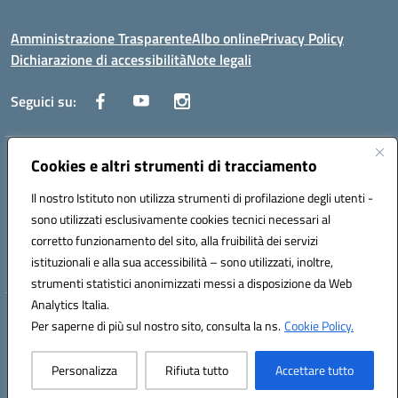
Amministrazione Trasparente
Albo online
Privacy Policy
Dichiarazione di accessibilità
Note legali
Seguici su:
Indirizzo:
Cookies e altri strumenti di tracciamento
Corso Fornari, 1 - 70056 Molfetta
Centralino:
0803345078
Email:
BARH04000D@istruzione.it
Il nostro Istituto non utilizza strumenti di profilazione degli utenti -
Posta elettronica certificata (PEC):
BARH04000D@pec.istruzione.it
sono utilizzati esclusivamente cookies tecnici necessari al
Codice fiscale: 93249230728
corretto funzionamento del sito, alla fruibilità dei servizi
Codice meccanografico:
BARH04000D
istituzionali e alla sua accessibilità – sono utilizzati, inoltre,
strumenti statistici anonimizzati messi a disposizione da Web
Analytics Italia.
Hosting & Powered by 3D Solution S.r.l.
Per saperne di più sul nostro sito, consulta la ns.
Cookie Policy.
Concept & Design by Designers Italia
Personalizza
Rifiuta tutto
Accettare tutto