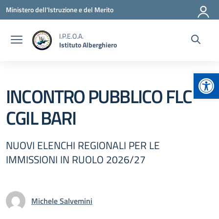
Vai ai contenuti
Vai al menu di navigazione
Vai al footer
Ministero dell'Istruzione e del Merito
I.P.E.O.A.
Istituto Alberghiero
Apr
INCONTRO PUBBLICO FLC
CGIL BARI
NUOVI ELENCHI REGIONALI PER LE
IMMISSIONI IN RUOLO 2026/27
Michele Salvemini