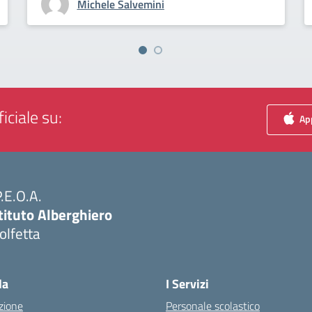
Michele Salvemini
iciale su:
App
P.E.O.A.
tituto Alberghiero
olfetta
Visita la pagina iniziale della scuola
la
I Servizi
zione
Personale scolastico