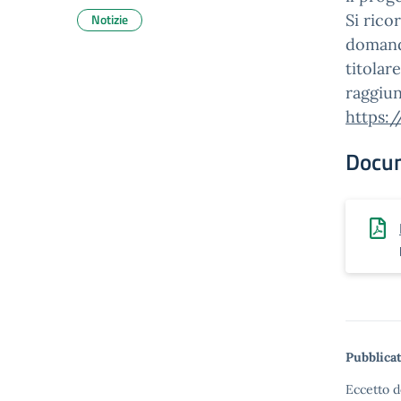
Notizie
Si rico
domanda
titolar
raggiun
https:/
Docu
Pubblicat
Eccetto d