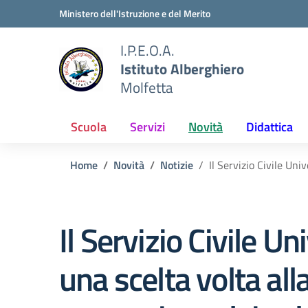
Vai ai contenuti
Vai al menu di navigazione
Vai al footer
Ministero dell'Istruzione e del Merito
I.P.E.O.A.
Istituto Alberghiero
Molfetta
Scuola
Servizi
Novità
Didattica
Home
Novità
Notizie
Il Servizio Civile Uni
Il Servizio Civile Un
una scelta volta all