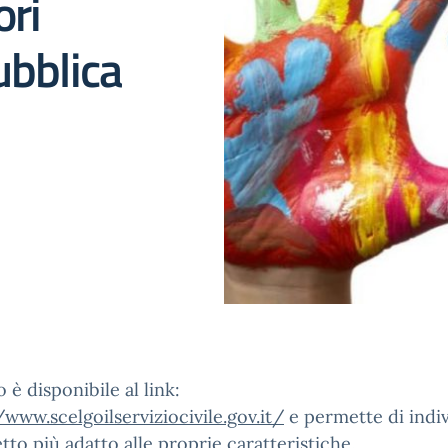
ori
ubblica
o è disponibile al link:
/www.scelgoilserviziocivile.gov.it/
e permette di indi
etto più adatto alle proprie caratteristiche.