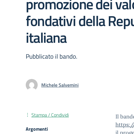
promozione dei val
fondativi della Rep
italiana
Pubblicato il bando.
Michele Salvemini
Stampa / Condividi
Il band
https:/
Argomenti
il prog