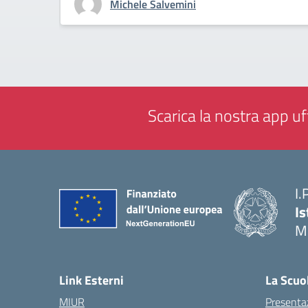
Michele Salvemini
Scarica la nostra app uff
I.
Is
M
— 
Link Esterni
La Scuo
MIUR
Presenta