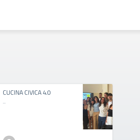
CUCINA CIVICA 4.0
MAL
...
...