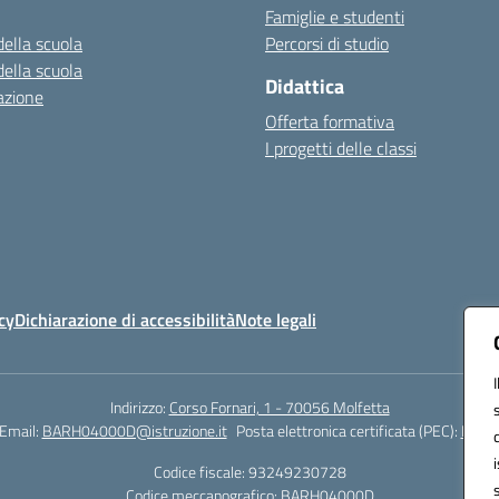
Famiglie e studenti
della scuola
Percorsi di studio
della scuola
Didattica
azione
Offerta formativa
I progetti delle classi
cy
Dichiarazione di accessibilità
Note legali
Indirizzo:
Corso Fornari, 1 - 70056 Molfetta
Email:
BARH04000D@istruzione.it
Posta elettronica certificata (PEC):
BARH0
Codice fiscale: 93249230728
Codice meccanografico:
BARH04000D