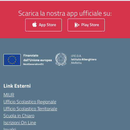
Scarica la nostra app ufficiale su:
App Store
Play Store
I.P.E.O.A.
Istituto Alberghiero
Molfetta
— Visita la pagina iniziale della scuola
Link Esterni
MIUR
Ufficio Scolastico Regionale
Ufficio Scolastico Territoriale
Scuola in Chiaro
Iscrizioni On Line
Invalsi