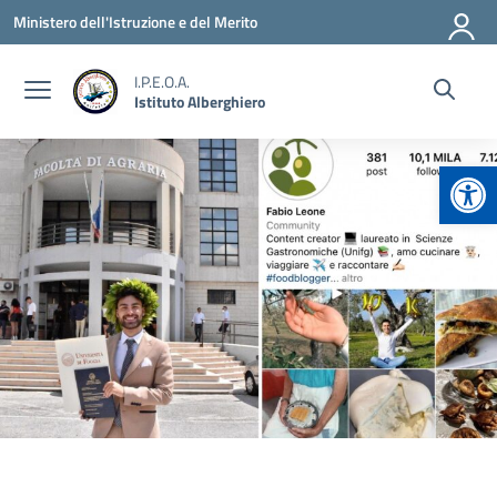
Vai ai contenuti
Vai al menu di navigazione
Vai al footer
Ministero dell'Istruzione e del Merito
I.P.E.O.A.
Istituto Alberghiero
Apr